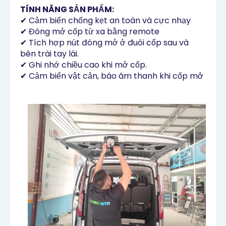
TÍNH NĂNG SẢN PHẨM:
✔ Cảm biến chống kẹt an toàn và cực nhạy
✔ Đóng mở cốp từ xa bằng remote
✔ Tích hợp nút đóng mở ở đuôi cốp sau và
bên trái tay lái.
✔ Ghi nhớ chiều cao khi mở cốp.
✔ Cảm biến vật cản, báo âm thanh khi cốp mở