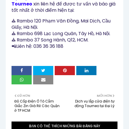
Tourneo
xin liên hệ để được tư vấn và báo giá
tốt nhất ở thời điểm hiện tại:
⛪
Rambo 120 Phạm Văn Đồng, Mai Dịch, Cầu
Giấy, Hà Nội.
⛪
Rambo 698 Lạc Long Quân, Tây Hồ, Hà Nội.
⛪
Rambo 37 Song Hành, Q12, HCM.
📲
Liên hệ: 036 36 36 188
CŨ HƠN
MỚI HƠN
Độ Cốp Điện Ô Tô Cắm
Dịch vụ lắp cửa điện tự
Giắc Zin Giá Rẻ Các Quận
động Tourneo tại Đại Lý
ở TP HCM
BẠN CÓ THỂ THÍCH NHỮNG BÀI ĐĂNG NÀY