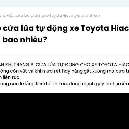
chủ
Lắp cửa lùa tự động xe Toyota Hiace giá bao nhiêu?
 cửa lùa tự động xe Toyota Hia
á bao nhiêu?
ÍCH KHI TRANG BỊ CỬA LÙA TỰ ĐỘNG CHO XE TOYOTA HIA
ông còn vất vả khi mưa rét hay nắng gắt xuống mở cửa t
 liên tục
ông còn lo lắng khi khách kéo, đóng mạnh gây hư hại cửa