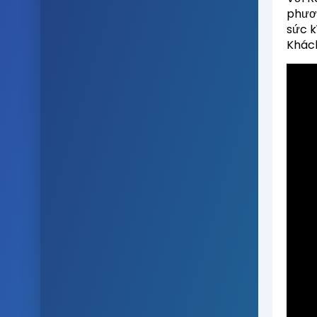
phương
sức k
Khác