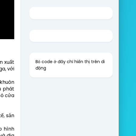
Bỏ code ở đây chỉ hiển thị trên di
n xuất
động
a, với
 khuôn
u phát
có cửa
ế, sản
o hình
và địa