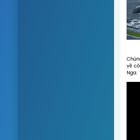
Chúng
về cô
Nga.