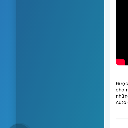
Được 
cho n
nhữn
Auto 