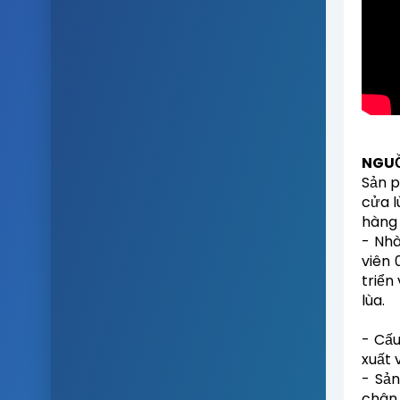
NGUỒ
Sản p
cửa l
hàng 
- Nhà
viên 
triển
lùa.
- Cấu
xuất 
- Sản
chân 