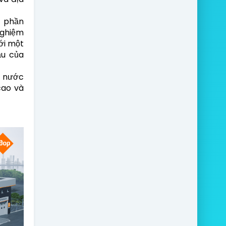
i phần
nghiệm
ới một
ầu của
p nước
cao và