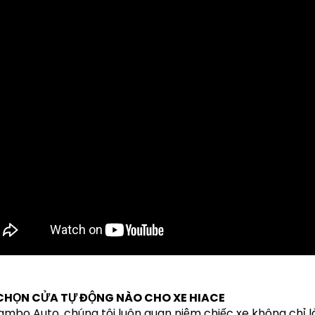
CHỌN CỬA TỰ ĐỘNG NÀO CHO XE HIACE
ambo Auto, chúng tôi luôn quan niệm chiếc xe không chỉ l