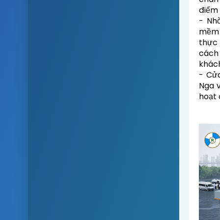
điểm
- Nh
mềm 
thực 
cách
khác
- Cử
Nga v
hoạt 