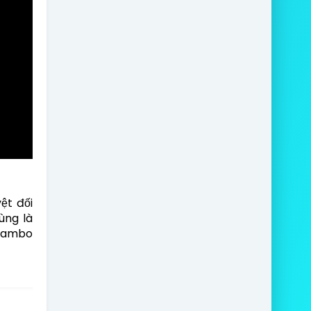
ệt đối
ùng là
 Rambo