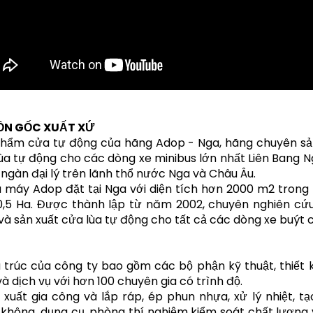
N GỐC XUẤT XỨ
hẩm cửa tự động của hãng Adop - Nga, hãng chuyên sả
ùa tự động cho các dòng xe minibus lớn nhất Liên Bang Ng
ngàn đại lý trên lãnh thổ nước Nga và Châu Âu.
 máy Adop đặt tại Nga với diện tích hơn 2000 m2 trong
0,5 Ha. Được thành lập từ năm 2002, chuyên nghiên cứ
 và sản xuất cửa lùa tự động cho tất cả các dòng xe buýt 
 trúc của công ty bao gồm các bộ phận kỹ thuật, thiết k
và dịch vụ với hơn 100 chuyên gia có trình độ.
 xuất gia công và lắp ráp, ép phun nhựa, xử lý nhiệt, tạ
không, dụng cụ, phòng thí nghiệm kiểm soát chất lượng 