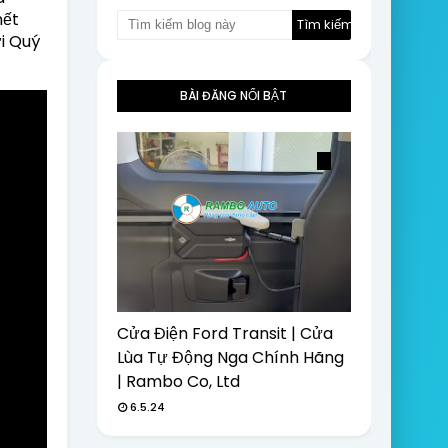
hết
ới Quý
BÀI ĐĂNG NỔI BẬT
Cửa Điện Ford Transit | Cửa
Lùa Tự Động Nga Chính Hãng
| Rambo Co, Ltd
6.5.24