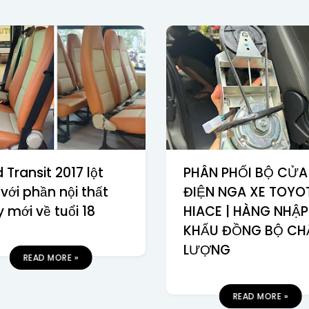
 Transit 2017 lột
PHÂN PHỐI BỘ CỬA
với phần nội thất
ĐIỆN NGA XE TOYO
 mới về tuổi 18
HIACE | HÀNG NHẬP
KHẨU ĐỒNG BỘ CH
LƯỢNG
READ MORE »
READ MORE »