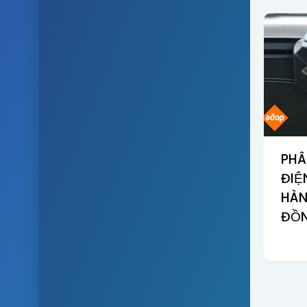
PHÂ
ĐIỆ
HÀN
ĐỒN