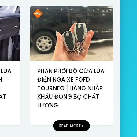
 LÙA
PHÂN PHỐI BỘ CỬA LÙA
H
ĐIỆN NGA XE FOFD
P
TOURNEO | HÀNG NHẬP
ẤT
KHẨU ĐỒNG BỘ CHẤT
LƯỢNG
READ MORE »