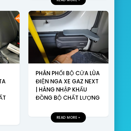
PHÂN PHỐI BỘ CỬA LÙA
TA
ĐIỆN NGA XE GAZ NEXT
| HÀNG NHẬP KHẨU
ẤT
ĐỒNG BỘ CHẤT LƯỢNG
READ MORE »