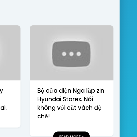
ry
Bộ cửa điện Nga lắp zin
Hyundai Starex. Nói
ai.
không với cắt vách độ
chế!
READ MORE »