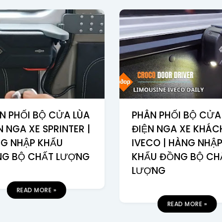
N PHỐI BỘ CỬA LÙA
PHÂN PHỐI BỘ CỬA
N NGA XE SPRINTER |
ĐIỆN NGA XE KHÁC
G NHẬP KHẨU
IVECO | HÀNG NHẬ
G BỘ CHẤT LƯỢNG
KHẨU ĐỒNG BỘ CH
LƯỢNG
READ MORE »
READ MORE »