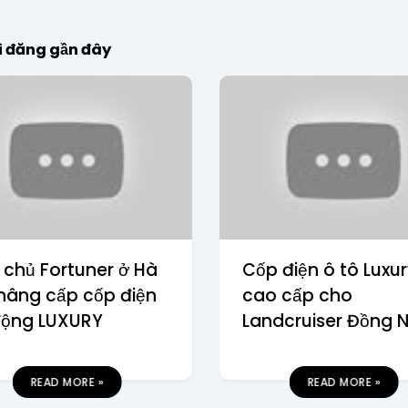
i đăng gần đây
 chủ Fortuner ở Hà
Cốp điện ô tô Luxu
 nâng cấp cốp điện
cao cấp cho
động LUXURY
Landcruiser Đồng N
READ MORE »
READ MORE »