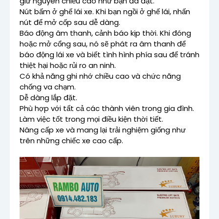
giữ nguyên chiều cao như bạn đã đặt.
Nút bấm ở ghế lái xe. Khi bạn ngồi ở ghế lái, nhấn
nút để mở cốp sau dễ dàng.
Báo động âm thanh, cảnh báo kịp thời. Khi đóng
hoặc mở cổng sau, nó sẽ phát ra âm thanh để
báo động lái xe và biết tình hình phía sau để tránh
thiệt hại hoặc rủi ro an ninh.
Có khả năng ghi nhớ chiều cao và chức năng
chống va chạm.
Dễ dàng lắp đặt.
Phù hợp với tất cả các thành viên trong gia đình.
Làm việc tốt trong mọi điều kiện thời tiết.
Nâng cấp xe và mang lại trải nghiệm giống như
trên những chiếc xe cao cấp.