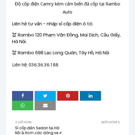
Độ cốp điện Camry kèm cảm biến đá cốp tại Rambo
Auto
Liên hệ tư vấn - nhập sỉ cốp điện ô tô:
💒
Rambo 120 Phạm Văn Đồng, Mai Dịch, Cầu Giấy,
Hà Nội.
💒
Rambo 698 Lạc Long Quân, Tây Hồ, Hà Nội
Liên hệ: 036.36.36.188
CŨ HƠN
MỚI HƠN
Sỉ cốp điện Sedan tại Hà
Nội & Hcm các dòng xe ✔