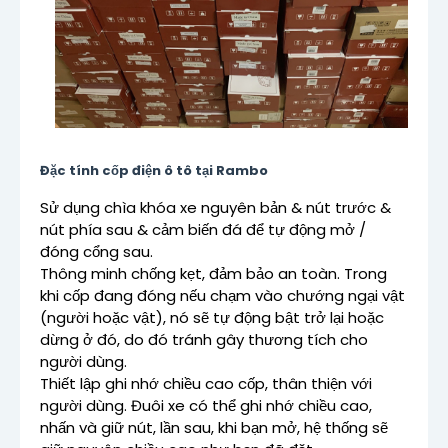
Đặc tính cốp điện ô tô tại Rambo
Sử dụng chìa khóa xe nguyên bản & nút trước &
nút phía sau & cảm biến đá để tự động mở /
đóng cổng sau.
Thông minh chống kẹt, đảm bảo an toàn. Trong
khi cốp đang đóng nếu chạm vào chướng ngại vật
(người hoặc vật), nó sẽ tự động bật trở lại hoặc
dừng ở đó, do đó tránh gây thương tích cho
người dùng.
Thiết lập ghi nhớ chiều cao cốp, thân thiện với
người dùng. Đuôi xe có thể ghi nhớ chiều cao,
nhấn và giữ nút, lần sau, khi bạn mở, hệ thống sẽ