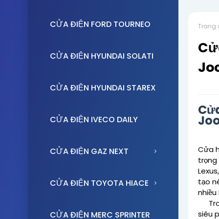
CỬA ĐIỆN FORD TOURNEO
Trang 
Cửa
CỬA ĐIỆN HYUNDAI SOLATI
Jo
CỬA ĐIỆN HYUNDAI STAREX
Cử
Joo
CỬA ĐIỆN IVECO DAILY
Cửa h
CỬA ĐIỆN GAZ NEXT
trọng
Lexus
tạo nê
CỬA ĐIỆN TOYOTA HIACE
nhiều 
Trong
siêu 
CỬA ĐIỆN MERC SPRINTER