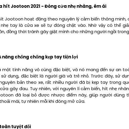
a hít Jootoon 2021 - Đóng cửa nhẹ nhàng, êm ái
ít Jootoon hoạt động theo nguyên lý cảm biến thông minh, 
nhẹ tay là cửa xe sẽ tự đóng chặt vào. Nhờ vậy có thể gi
 ồn, đồng thời tránh gây giật mình cho những người ngồi trong
ả năng chống chống kẹp tay tiện lợi
à một tính năng vô cùng đặc biệt, và nó mang đến sự an to
 sử dụng, đặc biệt là người già và trẻ nhỏ. Trước đây, sử d
nguyên bản theo xe, rất nhiều người đã bị kẹp tay trong qu
cửa gây đau. Tuy nhiên, với nguyên lí cảm biến, hít nhẹ nhà
ootoon đã loại bỏ được nhược điểm này, giúp người dùng t
thoải mái, tự nhiên mỗi khi đóng mở cửa.
 toàn tuyệt đối