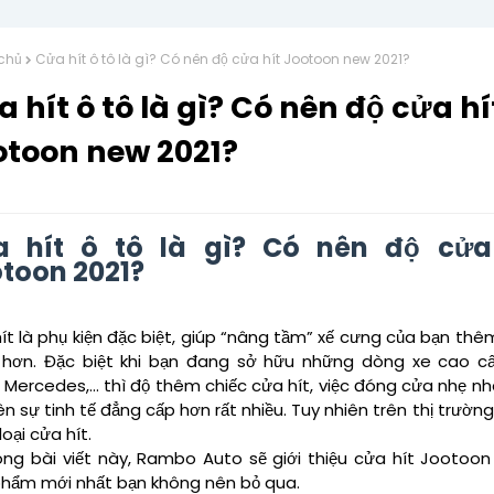
chủ
Cửa hít ô tô là gì? Có nên độ cửa hít Jootoon new 2021?
 hít ô tô là gì? Có nên độ cửa hí
otoon new 2021?
a hít ô tô là gì? Có nên độ cửa
toon 2021?
ít là phụ kiện đặc biệt, giúp “nâng tầm” xế cưng của bạn th
 hơn. Đặc biệt khi bạn đang sở hữu những dòng xe cao c
, Mercedes,... thì độ thêm chiếc cửa hít, việc đóng cửa nhẹ n
n sự tinh tế đẳng cấp hơn rất nhiều. Tuy nhiên trên thị trường
loại cửa hít.
 bài viết này, Rambo Auto sẽ giới thiệu cửa hít Jootoon 
phẩm mới nhất bạn không nên bỏ qua.