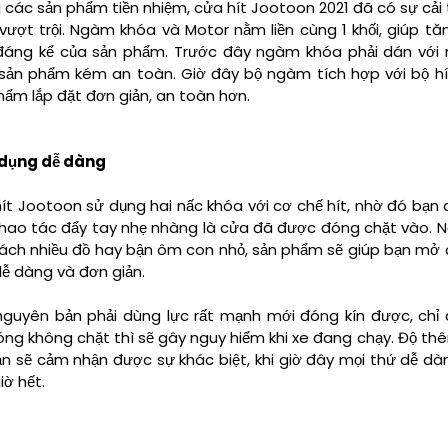
i các sản phẩm tiền nhiệm, cửa hít Jootoon 2021 đã có sự cải 
vượt trội. Ngàm khóa và Motor nằm liền cùng 1 khối, giúp tă
đáng kể của sản phẩm. Trước đây ngàm khóa phải dán với 
 sản phẩm kém an toàn. Giờ đây bộ ngàm tích hợp với bộ hí
hẩm lắp đặt đơn giản, an toàn hơn.
 dụng dễ dàng
ít Jootoon sử dụng hai nấc khóa với cơ chế hít, nhờ đó bạn 
hao tác đẩy tay nhẹ nhàng là cửa đã được đóng chặt vào. N
xách nhiều đồ hay bận ôm con nhỏ, sản phẩm sẽ giúp bạn mở
dễ dàng và đơn giản.
guyên bản phải dùng lực rất mạnh mới đóng kín được, chỉ 
óng không chặt thì sẽ gây nguy hiểm khi xe đang chạy. Độ t
bạn sẽ cảm nhận được sự khác biệt, khi giờ đây mọi thứ dễ d
iờ hết.