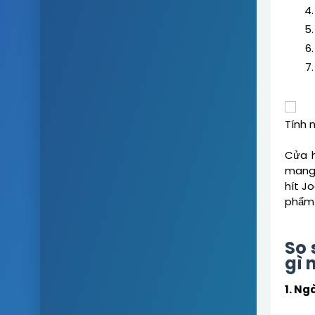
Tính 
Cửa h
mang 
hít J
phẩm
So 
gì 
1. Ng