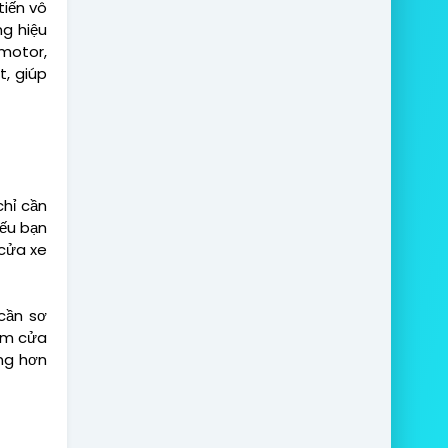
tiến vô
ng hiệu
motor,
t, giúp
chỉ cần
ếu bạn
 cửa xe
cần sơ
hêm cửa
àng hơn