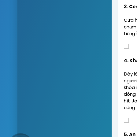
3. Cử
Cửa h
chạm 
tiếng
4. Kh
Đây l
người
khóa 
đóng 
hít J
cùng 
5. An