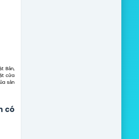
t Bản,
ặt cửa
của sản
m có