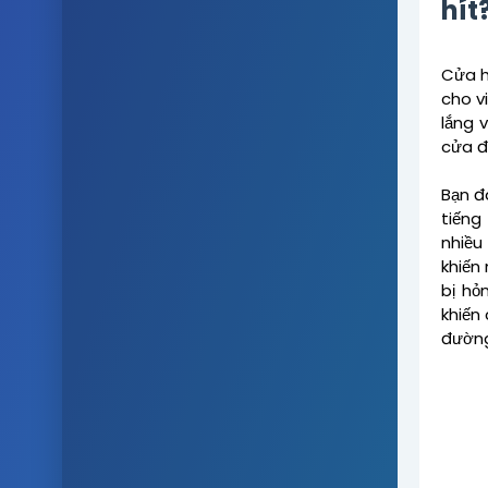
hít
Cửa h
cho v
lắng 
cửa đ
Bạn đ
tiếng
nhiều
khiến
bị hỏ
khiến
đường