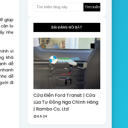
để giúp
 cần lo
BÀI ĐĂNG NỔI BẬT
đẩy nhẹ
mình vì
ng khá
ạnh dễ
ẽ nhanh
nhẹ dễ
gười đi
Cửa Điện Ford Transit | Cửa
Lùa Tự Động Nga Chính Hãng
| Rambo Co, Ltd
6.5.24