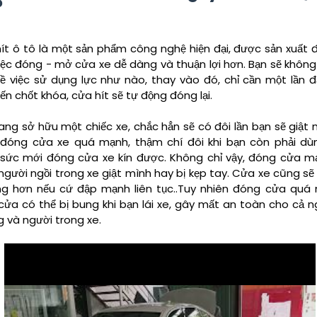
?
ít ô tô là một sản phẩm công nghệ hiện đại, được sản xuất 
iệc đóng - mở cửa xe dễ dàng và thuận lợi hơn. Bạn sẽ không
về việc sử dụng lực như nào, thay vào đó, chỉ cần một lần 
ến chốt khóa, cửa hít sẽ tự động đóng lại.
ang sở hữu một chiếc xe, chắc hẳn sẽ có đôi lần bạn sẽ giật 
 đóng cửa xe quá mạnh, thậm chí đôi khi bạn còn phải dù
 sức mới đóng cửa xe kín được. Không chỉ vậy, đóng cửa m
 người ngồi trong xe giật mình hay bị kẹp tay. Cửa xe cũng s
ng hơn nếu cứ đập mạnh liên tục..Tuy nhiên đóng cửa quá 
 cửa có thể bị bung khi bạn lái xe, gây mất an toàn cho cả n
 và người trong xe.