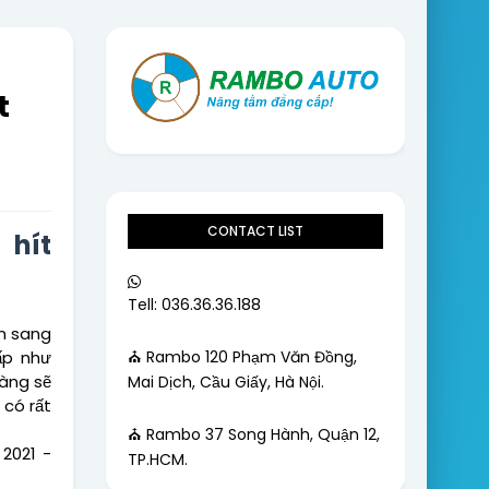
t
CONTACT LIST
 hít
Tell: 036.36.36.188
êm sang
⛪ Rambo 120 Phạm Văn Đồng,
ấp như
hàng sẽ
Mai Dịch, Cầu Giấy, Hà Nội.
 có rất
⛪ Rambo 37 Song Hành, Quận 12,
2021 -
TP.HCM.