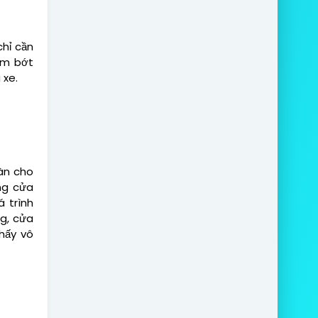
chỉ cần
ảm bớt
 xe.
àn cho
ụng cửa
á trình
ng, cửa
hấy vô