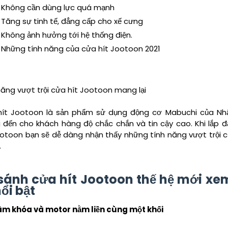
Không cần dùng lực quá mạnh
Tăng sự tinh tế, đẳng cấp cho xế cưng
Không ảnh hưởng tới hệ thống điện.
Những tính năng của cửa hít Jootoon 2021
năng vượt trội cửa hít Jootoon mang lại
ít Jootoon là sản phẩm sử dụng động cơ Mabuchi của Nhậ
đến cho khách hàng độ chắc chắn và tin cậy cao. Khi lắp đ
ootoon bạn sẽ dễ dàng nhận thấy những tính năng vượt trội 
.
sánh cửa hít Jootoon thế hệ mới xe
nổi bật
àm khóa và motor nằm liền cùng một khối