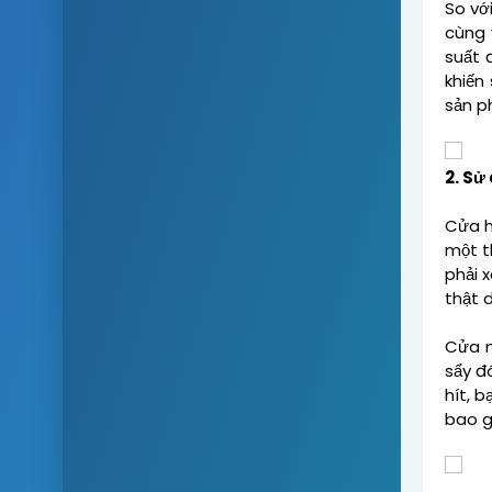
So vớ
cùng 
suất 
khiến
sản p
2. Sử
Cửa h
một t
phải 
thật 
Cửa n
sẩy đ
hít, 
bao g