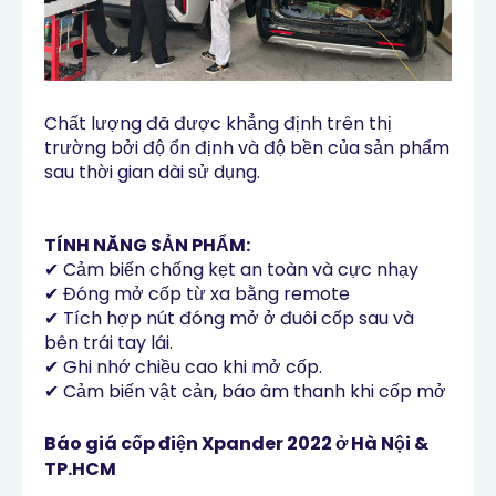
Chất lượng đã được khẳng định trên thị
trường bởi độ ổn định và độ bền của sản phẩm
sau thời gian dài sử dụng.
TÍNH NĂNG SẢN PHẨM:
✔
Cảm biến chống kẹt an toàn và cực nhạy
✔
Đóng mở cốp từ xa bằng remote
✔
Tích hợp nút đóng mở ở đuôi cốp sau và
bên trái tay lái.
✔
Ghi nhớ chiều cao khi mở cốp.
✔
Cảm biến vật cản, báo âm thanh khi cốp mở
Báo giá cốp điện Xpander 2022 ở Hà Nội &
TP.HCM