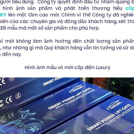
gười tiêu dùng. Công ty quyết định đầu tư nhằm quảng b
 hình ảnh sản phẩm và phát triển thương hiệu
cốp
RY
lên một tầm cao mới. Chính vì thế Công ty đã nghiê
 kiến của các chuyên gia và đông đảo khách hàng, xét th
đổi mẫu mã một số sản phẩm cho phù hợp.
bì mới không làm ảnh hưởng đến chất lượng sản ph
, như những gì mà Quý khách hàng vẫn tin tưởng và sử d
 đến nay
.
Hình ảnh mẫu vỏ mới cốp điện Luxury