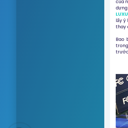
của n
dựng
LUXU
lấy ý
thay 
Bao 
trong
trước