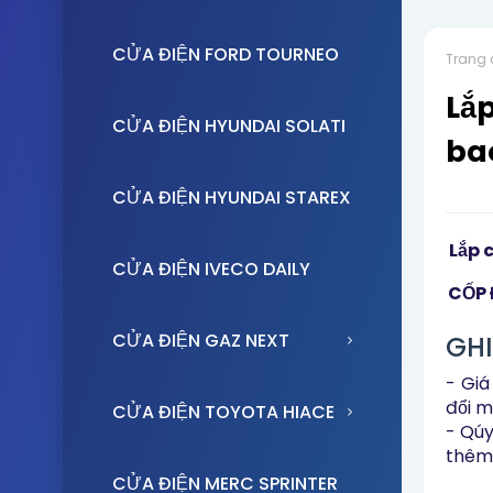
CỬA ĐIỆN FORD TOURNEO
Trang 
Lắp
CỬA ĐIỆN HYUNDAI SOLATI
ba
CỬA ĐIỆN HYUNDAI STAREX
Lắp 
CỬA ĐIỆN IVECO DAILY
CỐP 
CỬA ĐIỆN GAZ NEXT
GHI
- Giá
đổi m
CỬA ĐIỆN TOYOTA HIACE
- Qú
thêm 
CỬA ĐIỆN MERC SPRINTER