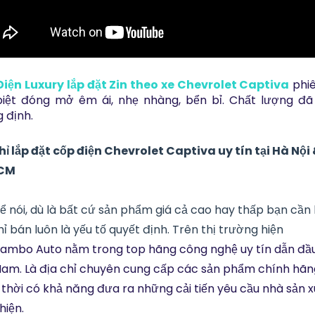
iện Luxury lắp đặt Zin theo xe Chevrolet Captiva
 phi
iệt đóng mở êm ái, nhẹ nhàng, bển bỉ. Chất lượng đã
 định.
hỉ lắp đặt cốp điện Chevrolet Captiva uy tín tại Hà Nội
CM
ể nói, dù là bất cứ sản phẩm giá cả cao hay thấp bạn cần 
hỉ bán luôn là yếu tố quyết định. Trên thị trường hiện
ambo Auto
nằm trong top hãng công nghệ uy tín dẫn đầu
Nam. Là địa chỉ chuyên cung cấp các sản phẩm chính hãn
thời có khả năng đưa ra những cải tiến yêu cầu nhà sản x
hiện.