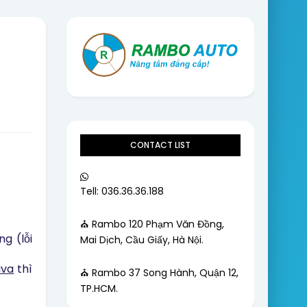
CONTACT LIST
Tell: 036.36.36.188
⛪ Rambo 120 Phạm Văn Đồng,
g (lỗi
Mai Dịch, Cầu Giấy, Hà Nội.
iva
thì
⛪ Rambo 37 Song Hành, Quận 12,
TP.HCM.