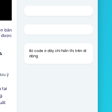
ên bản 
 được 
Bỏ code ở đây chỉ hiển thị trên di
 &
động
lưu ý
 tại
g.
uất