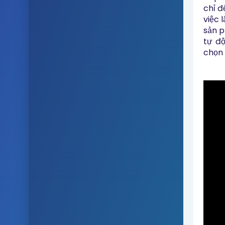
chỉ đ
việc 
sản p
tự độ
chọn