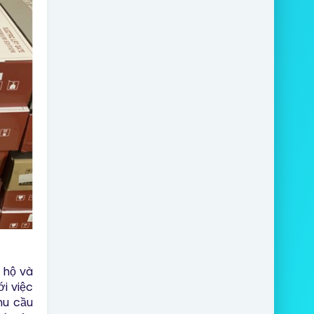
 hộ và
i việc
hu cầu