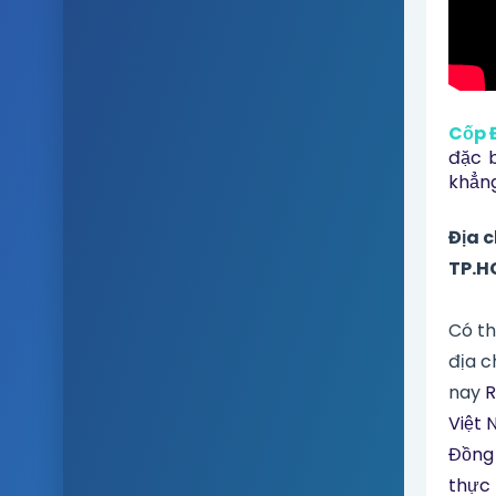
Cốp Đ
đặc b
khẳng
Địa c
TP.H
Có th
địa c
nay
R
Việt 
Đồng 
thực 