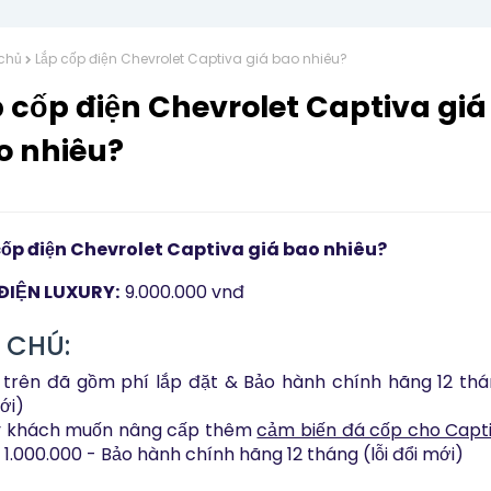
chủ
Lắp cốp điện Chevrolet Captiva giá bao nhiêu?
 cốp điện Chevrolet Captiva giá
o nhiêu?
cốp điện Chevrolet Captiva giá bao nhiêu?
ĐIỆN LUXURY:
9.000.000 vnđ
 CHÚ:
 trên đã gồm phí lắp đặt & Bảo hành chính hãng 12 thán
ới)
y khách muốn nâng cấp thêm
cảm biến đá cốp cho Capt
1.000.000 - Bảo hành chính hãng 12 tháng (lỗi đổi mới)