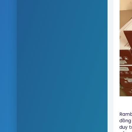
Rambo
đồng 
duy t