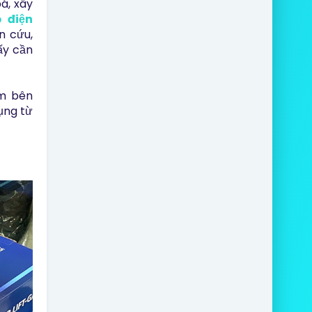
á, xây
 điện
n cứu,
ấy cần
ẩm bên
ụng từ