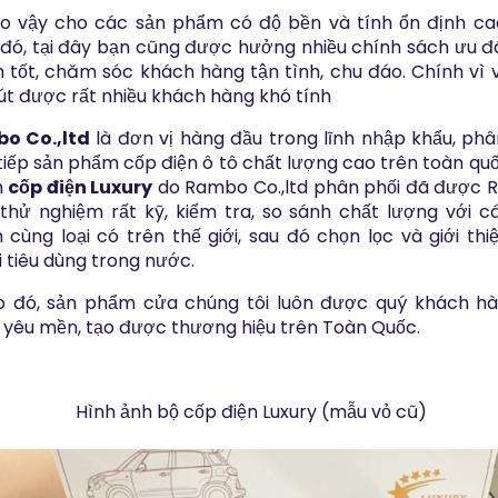
ậy cho các sản phẩm có độ bền và tính ổn định ca
đó, tại đây bạn cũng được hưởng nhiều chính sách ưu đã
 tốt, chăm sóc khách hàng tận tình, chu đáo. Chính vì 
út được rất nhiều khách hàng khó tính
o Co.,ltd
là đơn vị hàng đầu trong lĩnh nhập khẩu, phâ
tiếp sản phẩm cốp điện ô tô chất lượng cao trên toàn quố
m
cốp điện Luxury
do Rambo Co.,ltd phân phối đã được
thử nghiệm rất kỹ, kiểm tra, so sánh chất lượng với c
cùng loại có trên thế giới, sau đó chọn lọc và giới thi
 tiêu dùng trong nước.
ó, sản phẩm cửa chúng tôi luôn được quý khách hà
 yêu mền, tạo được thương hiệu trên Toàn Quốc.
Hình ảnh bộ cốp điện Luxury (mẫu vỏ cũ)