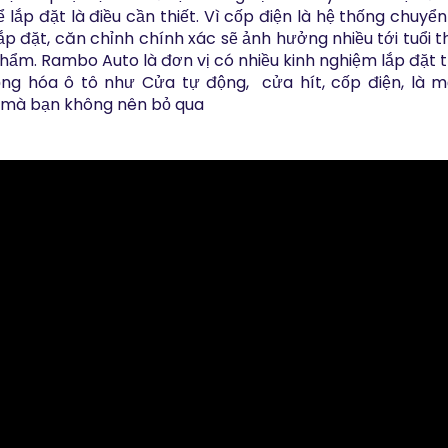
ể lắp đặt là điều cần thiết. Vì cốp điện là hệ thống chuyển
lắp đặt, căn chỉnh chính xác sẽ ảnh hưởng nhiều tới tuổi t
hẩm. Rambo Auto là đơn vị có nhiều kinh nghiệm lắp đặt th
ng hóa ô tô như Cửa tự động,  cửa hít, cốp điện, là mộ
 mà bạn không nên bỏ qua