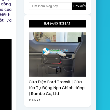
 động, 
họ của 
iết bị 
t lựa 
BÀI ĐĂNG NỔI BẬT
Cửa Điện Ford Transit | Cửa
Lùa Tự Động Nga Chính Hãng
| Rambo Co, Ltd
6.5.24