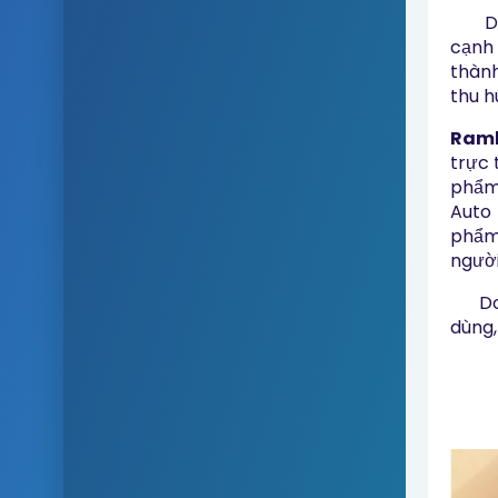
Do v
cạnh 
thành
thu h
Ramb
trực 
phẩ
Auto 
phẩm 
người
Do đ
dùng,