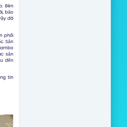
o. Bên
i, bảo
vậy đã
n phối
c. Sản
 Rambo
ác sản
ệu đến
ng tin