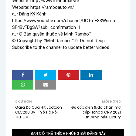
Website: 
http://www.minhdoxe.vn/
Website: 
https://ramboauto.vn/
👉 Đăng Ký Kênh : 
https://www.youtube.com/channel/UCTu-E83Wsn-m-
SF4BvFDgSA?sub_confirmation=1
👉 © Bản quyền thuộc về Minh Rambo™

© Copyright by 
#MinhRambo
 ™ ☞ Do not Reup

Subscribe to the channel to update better videos!
CŨ HƠN
MỚI HƠN
Gara Độ Cửa Hít Jootoon
Độ cốp điện & đá chân mở
GLC200 Uy Tín ở Hà Nội -
cốp Honda CRV 2021
TP.HCM
thương hiệu Luxury
BẠN CÓ THỂ THÍCH NHỮNG BÀI ĐĂNG NÀY