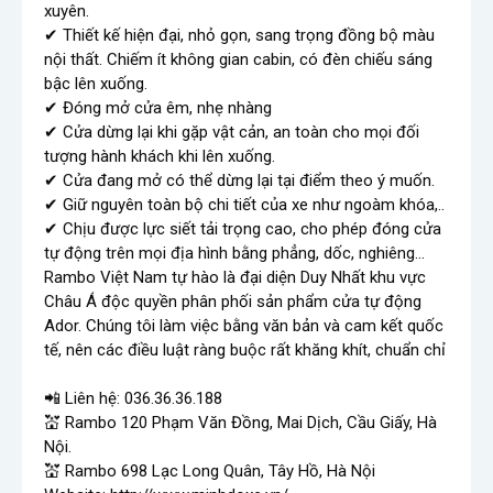
xuyên.

✔ Thiết kế hiện đại, nhỏ gọn, sang trọng đồng bộ màu 
nội thất. Chiếm ít không gian cabin, có đèn chiếu sáng 
bậc lên xuống.

✔ Đóng mở cửa êm, nhẹ nhàng

✔ Cửa dừng lại khi gặp vật cản, an toàn cho mọi đối 
tượng hành khách khi lên xuống.

✔ Cửa đang mở có thể dừng lại tại điểm theo ý muốn.

✔ Giữ nguyên toàn bộ chi tiết của xe như ngoàm khóa,..

✔ Chịu được lực siết tải trọng cao, cho phép đóng cửa 
tự động trên mọi địa hình bằng phẳng, dốc, nghiêng...

Rambo Việt Nam tự hào là đại diện Duy Nhất khu vực 
Châu Á độc quyền phân phối sản phẩm cửa tự động 
Ador. Chúng tôi làm việc bằng văn bản và cam kết quốc 
tế, nên các điều luật ràng buộc rất khăng khít, chuẩn chỉ 

📲 Liên hệ: 036.36.36.188

💒 Rambo 120 Phạm Văn Đồng, Mai Dịch, Cầu Giấy, Hà 
Nội.

💒 Rambo 698 Lạc Long Quân, Tây Hồ, Hà Nội
