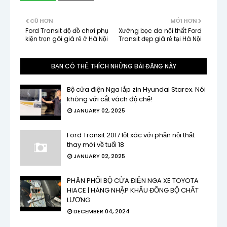
CŨ HƠN
MỚI HƠN
Ford Transit độ đồ chơi phụ
Xưởng bọc da nội thất Ford
kiện trọn gói giá rẻ ở Hà Nội
Transit đẹp giá rẻ tại Hà Nội
BẠN CÓ THỂ THÍCH NHỮNG BÀI ĐĂNG NÀY
Bộ cửa điện Nga lắp zin Hyundai Starex. Nói
không với cắt vách độ chế!
JANUARY 02, 2025
Ford Transit 2017 lột xác với phần nội thất
thay mới về tuổi 18
JANUARY 02, 2025
PHÂN PHỐI BỘ CỬA ĐIỆN NGA XE TOYOTA
HIACE | HÀNG NHẬP KHẨU ĐỒNG BỘ CHẤT
LƯỢNG
DECEMBER 04, 2024