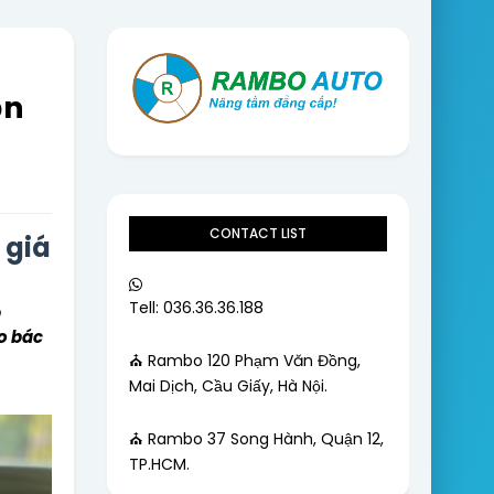
ọn
CONTACT LIST
 giá
Tell: 036.36.36.188
 
o bác 
⛪ Rambo 120 Phạm Văn Đồng,
Mai Dịch, Cầu Giấy, Hà Nội.
⛪ Rambo 37 Song Hành, Quận 12,
TP.HCM.