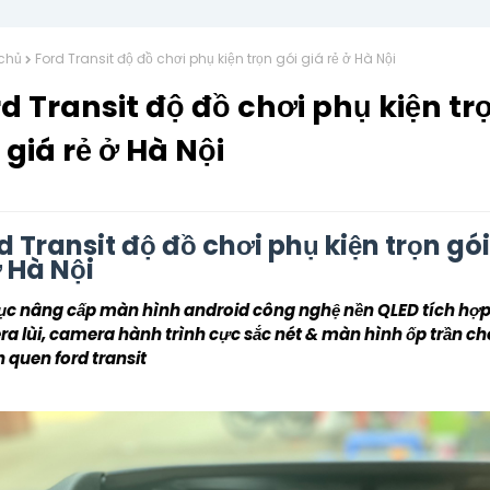
chủ
Ford Transit độ đồ chơi phụ kiện trọn gói giá rẻ ở Hà Nội
d Transit độ đồ chơi phụ kiện tr
 giá rẻ ở Hà Nội
d Transit độ đồ chơi phụ kiện trọn gói
ở Hà Nội
tục nâng cấp màn hình android công nghệ nền QLED tích hợp
a lùi, camera hành trình cực sắc nét & màn hình ốp trần ch
 quen ford transit