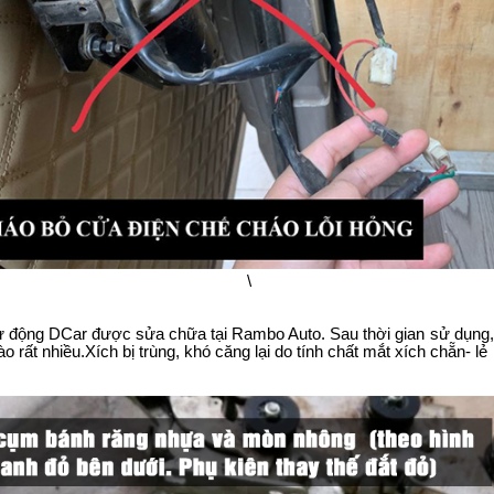
\
 động DCar được sửa chữa tại Rambo Auto. Sau thời gian sử dụng, 
ào rất nhiều.Xích bị trùng, khó căng lại do tính chất mắt xích chẵn- lẻ