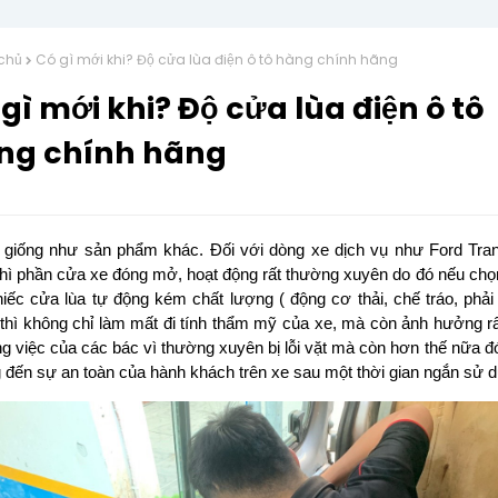
chủ
Có gì mới khi? Độ cửa lùa điện ô tô hàng chính hãng
gì mới khi? Độ cửa lùa điện ô tô
ng chính hãng
giống như sản phẩm khác. Đối với dòng xe dịch vụ như Ford Tran
 thì phần cửa xe đóng mở, hoạt động rất thường xuyên do đó nếu ch
iếc cửa lùa tự động kém chất lượng ( động cơ thải, chế tráo, phải 
 thì không chỉ làm mất đi tính thẩm mỹ của xe, mà còn ảnh hưởng rấ
ng việc của các bác vì thường xuyên bị lỗi vặt mà còn hơn thế nữa đ
đến sự an toàn của hành khách trên xe sau một thời gian ngắn sử d