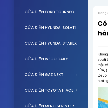
CỬA ĐIỆN FORD TOURNEO
Trang 
Có 
CỬA ĐIỆN HYUNDAI SOLATI
hà
CỬA ĐIỆN HYUNDAI STAREX
Không 
CỬA ĐIỆN IVECO DAILY
solati
một ch
cửa,.)
CỬA ĐIỆN GAZ NEXT
tới cô
hưởng 
CỬA ĐIỆN TOYOTA HIACE
CỬA ĐIỆN MERC SPRINTER