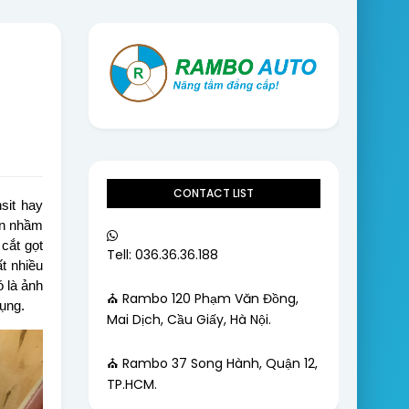
CONTACT LIST
sit hay
ọn nhầm
cắt gọt
Tell: 036.36.36.188
t nhiều
ó là ảnh
⛪ Rambo 120 Phạm Văn Đồng,
ụng.
Mai Dịch, Cầu Giấy, Hà Nội.
⛪ Rambo 37 Song Hành, Quận 12,
TP.HCM.