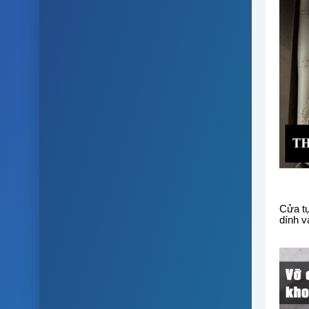
Cửa tự
dính v