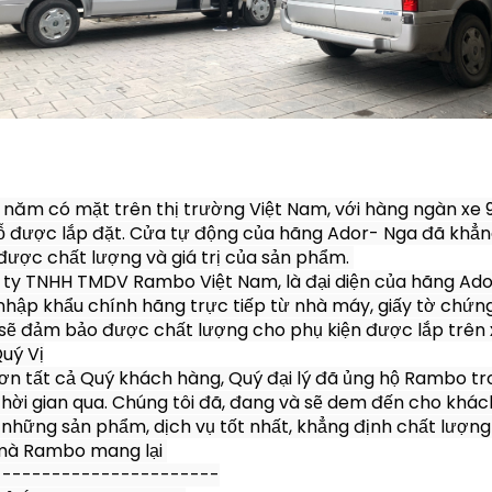
 năm có mặt trên thị trường Việt Nam, với hàng ngàn xe 9 
ỗ được lắp đặt. Cửa tự động của hãng Ador- Nga đã khẳn
được chất lượng và giá trị của sản phẩm. 

ty TNHH TMDV Rambo Việt Nam, là đại diện của hãng Ador
nhập khẩu chính hãng trực tiếp từ nhà máy, giấy tờ chứng 
sẽ đảm bảo được chất lượng cho phụ kiện được lắp trên x
uý Vị

n tất cả Quý khách hàng, Quý đại lý đã ủng hộ Rambo tro
thời gian qua. Chúng tôi đã, đang và sẽ dem đến cho khách
những sản phẩm, dịch vụ tốt nhất, khẳng định chất lượng
mà Rambo mang lại 

----------------------
