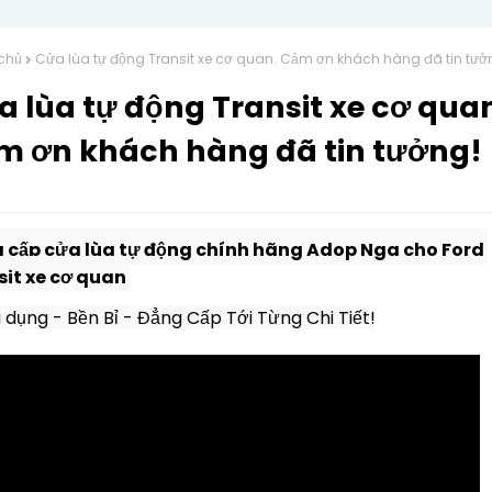
chủ
Cửa lùa tự động Transit xe cơ quan. Cảm ơn khách hàng đã tin tưở
 lùa tự động Transit xe cơ qua
m ơn khách hàng đã tin tưởng!
 cấp cửa lùa tự động chính hãng Adop Nga cho Ford 
it xe cơ quan 
dụng - Bền Bỉ - Đẳng Cấp Tới Từng Chi Tiết!