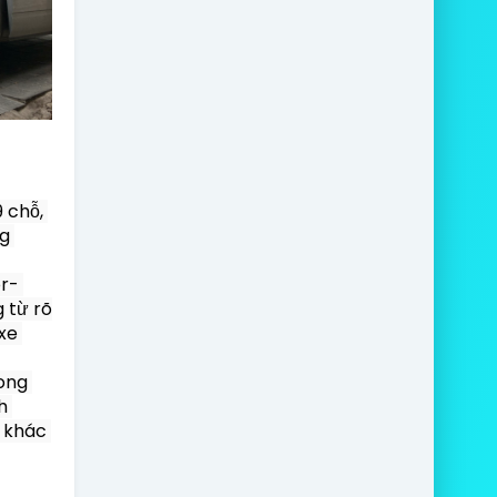
chỗ, 
g 
- 
từ rõ 
e 
ng 
 
 khác 