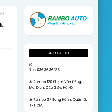
ng!
n.
CONTACT LIST
Tell: 036.36.36.188
⛪ Rambo 120 Phạm Văn Đồng,
Mai Dịch, Cầu Giấy, Hà Nội.
⛪ Rambo 37 Song Hành, Quận 12,
TP.HCM.