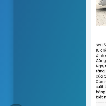
Sau 5
16 ch
định 
Công 
Nga, 
ràng 
của Q
Cảm ơ
suốt 
hàng 
biệt 
-----