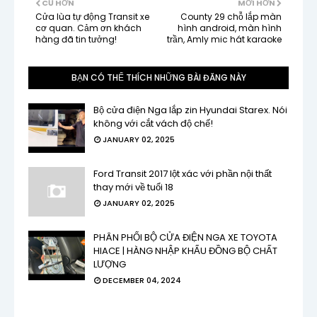
CŨ HƠN
MỚI HƠN
Cửa lùa tự động Transit xe
County 29 chỗ lắp màn
cơ quan. Cảm ơn khách
hình android, màn hình
hàng đã tin tưởng!
trần, Amly mic hát karaoke
BẠN CÓ THỂ THÍCH NHỮNG BÀI ĐĂNG NÀY
Bộ cửa điện Nga lắp zin Hyundai Starex. Nói
không với cắt vách độ chế!
JANUARY 02, 2025
Ford Transit 2017 lột xác với phần nội thất
thay mới về tuổi 18
JANUARY 02, 2025
PHÂN PHỐI BỘ CỬA ĐIỆN NGA XE TOYOTA
HIACE | HÀNG NHẬP KHẨU ĐỒNG BỘ CHẤT
LƯỢNG
DECEMBER 04, 2024