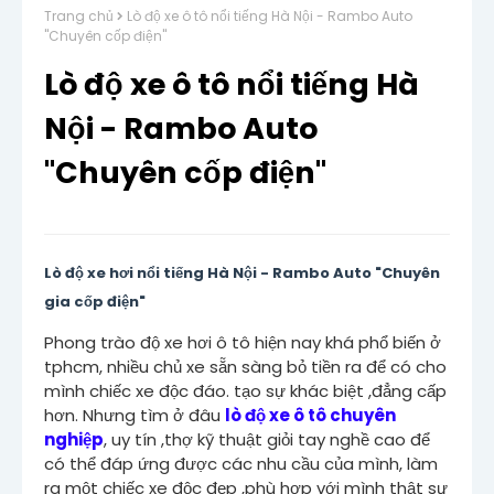
Trang chủ
Lò độ xe ô tô nổi tiếng Hà Nội - Rambo Auto
"Chuyên cốp điện"
Lò độ xe ô tô nổi tiếng Hà
Nội - Rambo Auto
"Chuyên cốp điện"
Lò độ xe hơi nổi tiếng Hà Nội - Rambo Auto "Chuyên
gia cốp điện"
Phong trào độ xe hơi ô tô hiện nay khá phổ biến ở
tphcm, nhiều chủ xe sẵn sàng bỏ tiền ra để có cho
mình chiếc xe độc đáo. tạo sự khác biệt ,đẳng cấp
hơn. Nhưng tìm ở đâu
lò
độ xe ô tô
chuyên
nghiệp
, uy tín ,thợ kỹ thuật giỏi tay nghề cao để
có thể đáp ứng được các nhu cầu của mình, làm
ra một chiếc xe độc đẹp ,phù hợp với mình thật sự