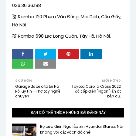
036.36.36.188
💒 Rambo 120 Phạm Văn Đồng, Mai Dịch, Cầu Giấy,
Hà Nội.
💒 Rambo 698 Lạc Long Quân, Tây Hồ, Hà Nội.
CŨ HƠN
MỚI HƠN
Garage độ xe ô tô tại Hà
Toyota Corolla Cross 2022
Nội uy tín - Thợ tay nghề
độ cốp điện "Ngon" lấn át
chuyên
bản cũ.
BẠN CÓ THỂ THÍCH NHỮNG BÀI ĐĂNG NÀY
Bộ cửa điện Nga lắp zin Hyundai Starex. Nói
không với cắt vách độ chế!