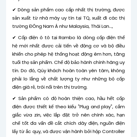
✔ Dòng sản phẩm cao cấp nhất thị trường, được
sản xuất từ nhà máy uy tín tại TQ, xuất đi các thị
trường ĐÔng Nam Á như Malaysia, Thái Lan...,
✔
Cốp điện ô tô
tại Rambo là dòng cốp điện thế
hệ mới nhất được cải tiến về động cơ và bộ điều
khiển cho phép hệ thống hoạt động êm hơn, tăng
tuổi thọ sản phẩm. Chế độ bảo hành chính hãng uy
tín. Do đó, Qúy khách hoàn toàn yên tâm, không
phải lo lắng về chất lượng ty như những bộ cốp
điện giá rẻ, trôi nổi trên thị trường.
✔ Sản phẩm có độ hoàn thiện cao, hầu hết cốp
điện được thiết kế theo kiểu "Plug and play", cắm
giắc vừa zin, việc lắp đặt trở nên chính xác, hạn
chế tốt đa vấn đề cắt chích dây điện, nguồn điện
lấy từ ắc quy, và được vận hành bởi hộp Controller