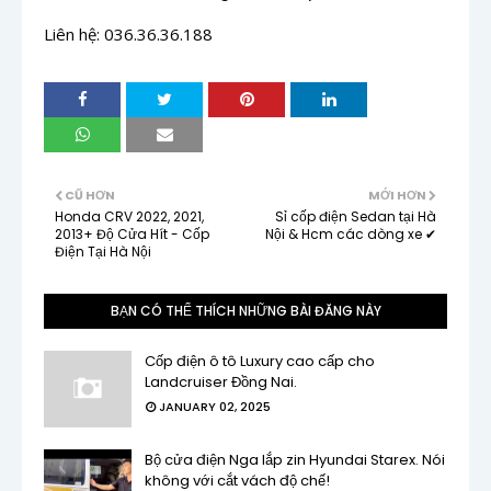
Liên hệ: 036.36.36.188
CŨ HƠN
MỚI HƠN
Honda CRV 2022, 2021,
Sỉ cốp điện Sedan tại Hà
2013+ Độ Cửa Hít - Cốp
Nội & Hcm các dòng xe ✔
Điện Tại Hà Nội
BẠN CÓ THỂ THÍCH NHỮNG BÀI ĐĂNG NÀY
Cốp điện ô tô Luxury cao cấp cho
Landcruiser Đồng Nai.
JANUARY 02, 2025
Bộ cửa điện Nga lắp zin Hyundai Starex. Nói
không với cắt vách độ chế!