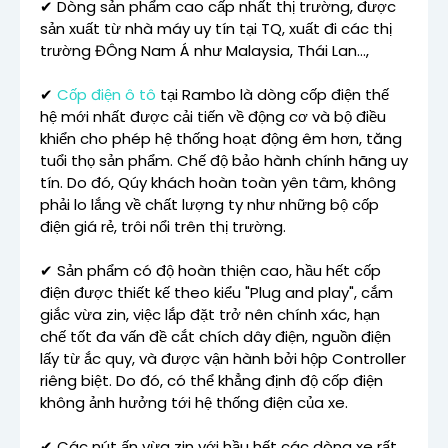
✔ Dòng sản phẩm cao cấp nhất thị trường, được
sản xuất từ nhà máy uy tín tại TQ, xuất đi các thị
trường ĐÔng Nam Á như Malaysia, Thái Lan...,
✔
Cốp điện ô tô
tại Rambo là dòng cốp điện thế
hệ mới nhất được cải tiến về động cơ và bộ điều
khiển cho phép hệ thống hoạt động êm hơn, tăng
tuổi thọ sản phẩm. Chế độ bảo hành chính hãng uy
tín. Do đó, Qúy khách hoàn toàn yên tâm, không
phải lo lắng về chất lượng ty như những bộ cốp
điện giá rẻ, trôi nổi trên thị trường.
✔ Sản phẩm có độ hoàn thiện cao, hầu hết cốp
điện được thiết kế theo kiểu "Plug and play", cắm
giắc vừa zin, việc lắp đặt trở nên chính xác, hạn
chế tốt đa vấn đề cắt chích dây điện, nguồn điện
lấy từ ắc quy, và được vận hành bởi hộp Controller
riêng biệt. Do đó, có thể khẳng định độ cốp điện
không ảnh hưởng tới hệ thống điện của xe.
✔ Các nút ấn vừa zin với hầu hết các dòng xe rất