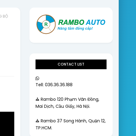
G BỘ
CONTACT LIST
Tell: 036.36.36.188
⛪ Rambo 120 Phạm Văn Đồng,
Mai Dịch, Cầu Giấy, Hà Nội.
⛪ Rambo 37 Song Hành, Quận 12,
TP.HCM.