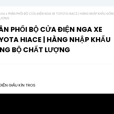
chủ
PHÂN PHỐI BỘ CỬA ĐIỆN NGA XE TOYOTA HIACE | HÀNG NHẬP KHẨU ĐỒN
LƯỢNG
ÂN PHỐI BỘ CỬA ĐIỆN NGA XE
YOTA HIACE | HÀNG NHẬP KHẨU
NG BỘ CHẤT LƯỢNG
IỆN GIẤU KÍN TROS