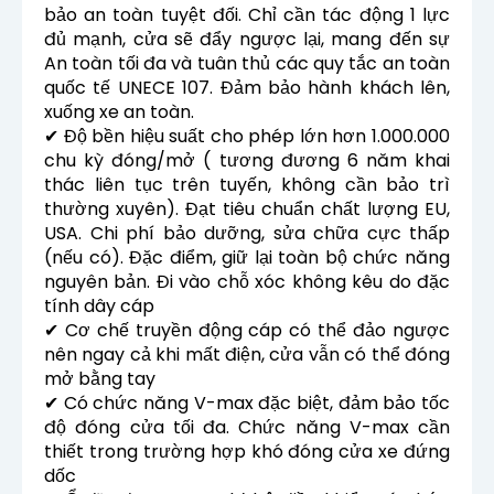
bảo an toàn tuyệt đối. Chỉ cần tác động 1 lực
đủ mạnh, cửa sẽ đẩy ngược lại, mang đến sự
An toàn tối đa và tuân thủ các quy tắc an toàn
quốc tế UNECE 107. Đảm bảo hành khách lên,
xuống xe an toàn.
✔ Độ bền hiệu suất cho phép lớn hơn 1.000.000
chu kỳ đóng/mở ( tương đương 6 năm khai
thác liên tục trên tuyến, không cần bảo trì
thường xuyên). Đạt tiêu chuẩn chất lượng EU,
USA. Chi phí bảo dưỡng, sửa chữa cực thấp
(nếu có). Đặc điểm, giữ lại toàn bộ chức năng
nguyên bản. Đi vào chỗ xóc không kêu do đặc
tính dây cáp
✔ Cơ chế truyền động cáp có thể đảo ngược
nên ngay cả khi mất điện, cửa vẫn có thể đóng
mở bằng tay
✔ Có chức năng V-max đặc biệt, đảm bảo tốc
độ đóng cửa tối đa. Chức năng V-max cần
thiết trong trường hợp khó đóng cửa xe đứng
dốc