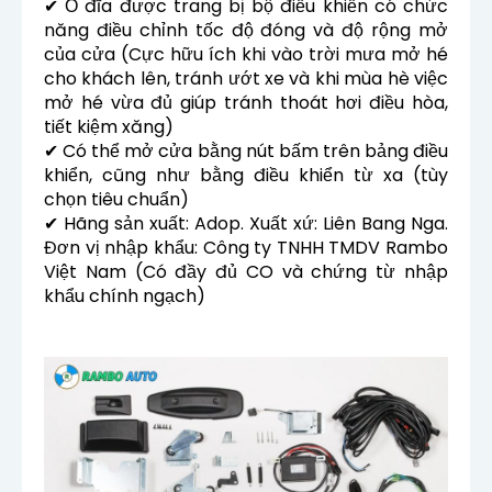
✔ Ổ đĩa được trang bị bộ điều khiển có chức
năng điều chỉnh tốc độ đóng và độ rộng mở
của cửa (Cực hữu ích khi vào trời mưa mở hé
cho khách lên, tránh ướt xe và khi mùa hè việc
mở hé vừa đủ giúp tránh thoát hơi điều hòa,
tiết kiệm xăng)
✔ Có thể mở cửa bằng nút bấm trên bảng điều
khiển, cũng như bằng điều khiển từ xa (tùy
chọn tiêu chuẩn)
✔ Hãng sản xuất: Adop. Xuất xứ: Liên Bang Nga.
Đơn vị nhập khẩu: Công ty TNHH TMDV Rambo
Việt Nam (Có đầy đủ CO và chứng từ nhập
khẩu chính ngạch)