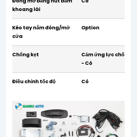
Đóng mở bằng nút bấm
Có
khoang lái
Kéo tay nắm đóng/mở
Option
cửa
Chống kẹt
Cảm ứng lực chống k
- Có
Điều chỉnh tốc độ
Có
Mở khẩn cấp bằng tay
Có
Cơ cấu ổ khoá ngậm cửa
Giữ nguyên zin
lùa