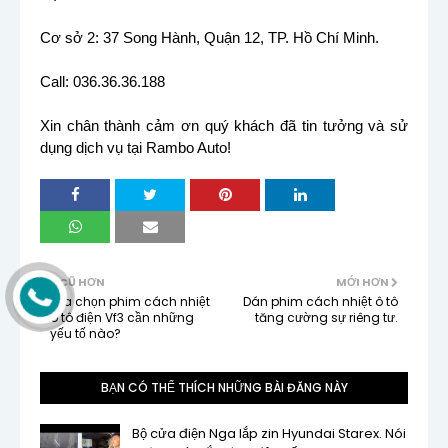
Cơ sở 2: 37 Song Hành, Quận 12, TP. Hồ Chí Minh.
Call: 036.36.36.188
Xin chân thành cảm ơn quý khách đã tin tưởng và sử
dụng dịch vụ tại Rambo Auto!
CŨ HƠN
MỚI HƠN
Lựa chọn phim cách nhiệt
Dán phim cách nhiệt ô tô
ô tô điện Vf3 cần những
tăng cường sự riêng tư.
yếu tố nào?
BẠN CÓ THỂ THÍCH NHỮNG BÀI ĐĂNG NÀY
Bộ cửa điện Nga lắp zin Hyundai Starex. Nói