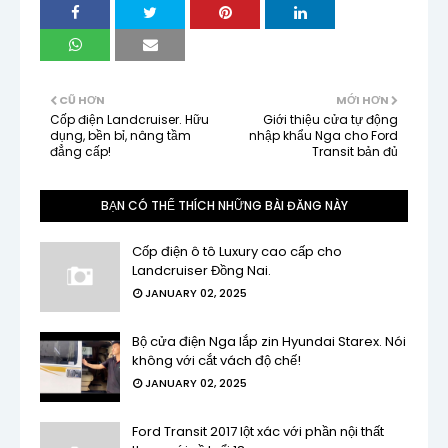
CŨ HƠN
MỚI HƠN
Cốp điện Landcruiser. Hữu
Giới thiệu cửa tự động
dụng, bền bỉ, nâng tầm
nhập khẩu Nga cho Ford
đẳng cấp!
Transit bản đủ
BẠN CÓ THỂ THÍCH NHỮNG BÀI ĐĂNG NÀY
Cốp điện ô tô Luxury cao cấp cho
Landcruiser Đồng Nai.
JANUARY 02, 2025
Bộ cửa điện Nga lắp zin Hyundai Starex. Nói
không với cắt vách độ chế!
JANUARY 02, 2025
Ford Transit 2017 lột xác với phần nội thất