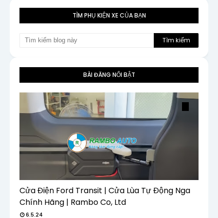
TÌM PHỤ KIỆN XE CỦA BẠN
BÀI ĐĂNG NỔI BẬT
Cửa Điện Ford Transit | Cửa Lùa Tự Động Nga
Chính Hãng | Rambo Co, Ltd
6.5.24