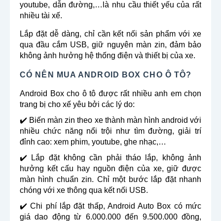
youtube, dẫn đường,…là nhu cầu thiết yếu của rất
nhiều tài xế.
Lắp đặt dễ dàng, chỉ cần kết nối sản phẩm với xe
qua đầu cắm USB, giữ nguyên màn zin, đảm bảo
không ảnh hưởng hệ thống điện và thiết bị của xe.
CÓ NÊN MUA ANDROID BOX CHO Ô TÔ?
Android Box cho ô tô được rất nhiều anh em chọn
trang bị cho xế yêu bởi các lý do:
✔️ Biến màn zin theo xe thành màn hình android với
nhiều chức năng nổi trội như tìm đường, giải trí
đỉnh cao: xem phim, youtube, ghe nhạc,…
✔️ Lắp đặt không cần phải tháo lắp, không ảnh
hưởng kết cấu hay nguồn điện của xe, giữ được
màn hình chuẩn zin. Chỉ một bước lắp đặt nhanh
chóng với xe thông qua kết nối USB.
✔️ Chi phí lắp đặt thấp, Android Auto Box có mức
giá dao động từ 6.000.000 đến 9.500.000 đồng,