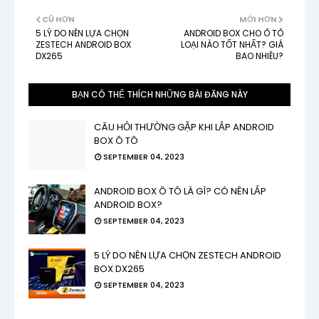
CŨ HƠN
MỚI HƠN
5 LÝ DO NÊN LỰA CHỌN
ANDROID BOX CHO Ô TÔ
ZESTECH ANDROID BOX
LOẠI NÀO TỐT NHẤT? GIÁ
DX265
BAO NHIÊU?
BẠN CÓ THỂ THÍCH NHỮNG BÀI ĐĂNG NÀY
CÂU HỎI THƯỜNG GẶP KHI LẮP ANDROID
BOX Ô TÔ
SEPTEMBER 04, 2023
ANDROID BOX Ô TÔ LÀ GÌ? CÓ NÊN LẮP
ANDROID BOX?
SEPTEMBER 04, 2023
5 LÝ DO NÊN LỰA CHỌN ZESTECH ANDROID
BOX DX265
SEPTEMBER 04, 2023