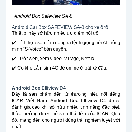
Android Box Safeview SA-8
Android Car Box SAFEVIEW SA-8 cho xe ô tô
Thiết bị này sở hữu nhiều ưu điểm nổi trội:
✔️ Tích hợp sẵn tính năng ra lệnh giọng nói AI thông
minh “S-Voice” bản quyền.
✔️ Lướt web, xem video, VTVgo, Netflix,…
✔️ Có khe cắm sim 4G để online ở bất kỳ đâu.
Android Box Elliview D4
Đây là sản phẩm đến từ thương hiệu nổi tiếng
ICAR Việt Nam. Android Box Elliview D4 được
đánh giá cao khi sở hữu nhiều tính năng đặc biệt,
thừa hưởng được hệ sinh thái lớn của ICAR. Qua
đó, mang đến cho người dùng trải nghiệm tuyệt vời
nhất.