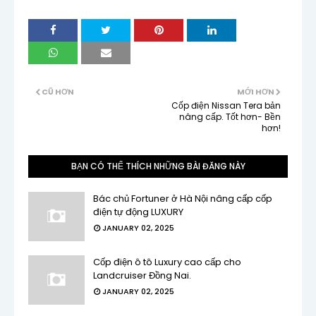
CŨ HƠN
MỚI HƠN
Cốp điện Nissan Tera bản
nâng cấp. Tốt hơn- Bền
hơn!
BẠN CÓ THỂ THÍCH NHỮNG BÀI ĐĂNG NÀY
Bác chủ Fortuner ở Hà Nội nâng cấp cốp
điện tự động LUXURY
JANUARY 02, 2025
Cốp điện ô tô Luxury cao cấp cho
Landcruiser Đồng Nai.
JANUARY 02, 2025