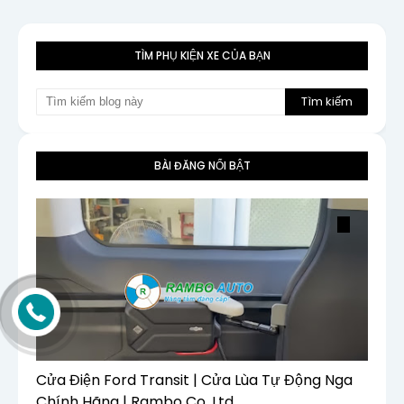
TÌM PHỤ KIỆN XE CỦA BẠN
BÀI ĐĂNG NỔI BẬT
Cửa Điện Ford Transit | Cửa Lùa Tự Động Nga
Chính Hãng | Rambo Co, Ltd