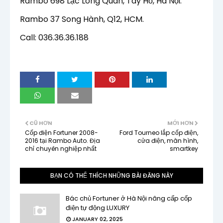
Rambo 698 Lạc Long Quân, Tây Hồ, Hà Nội.
Rambo 37 Song Hành, Q12, HCM.
Call: 036.36.36.188
CŨ HƠN
MỚI HƠN
Cốp điện Fortuner 2008-
Ford Tourneo lắp cốp điện,
2016 tại Rambo Auto. Địa
cửa điện, màn hình,
chỉ chuyên nghiệp nhất
smartkey
BẠN CÓ THỂ THÍCH NHỮNG BÀI ĐĂNG NÀY
Bác chủ Fortuner ở Hà Nội nâng cấp cốp
điện tự động LUXURY
JANUARY 02, 2025