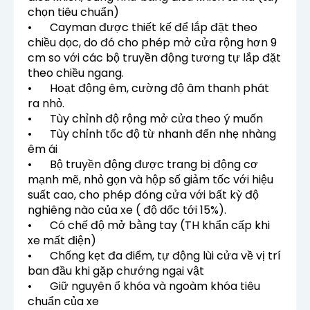
chọn tiêu chuẩn)
•
Cayman được thiết kế để lắp đặt theo
chiều dọc, do đó cho phép mở cửa rộng hơn 9
cm so với các bộ truyền động tương tự lắp đặt
theo chiều ngang.
•
Hoạt động êm, cường độ âm thanh phát
ra nhỏ.
•
Tùy chỉnh độ rộng mở cửa theo ý muốn
•
Tùy chỉnh tốc độ từ nhanh đến nhẹ nhàng
êm ái
•
Bộ truyền động được trang bị động cơ
mạnh mẽ, nhỏ gọn và hộp số giảm tốc với hiệu
suất cao, cho phép đóng cửa với bất kỳ độ
nghiêng nào của xe ( độ dốc tới 15%).
•
Có chế độ mở bằng tay (TH khẩn cấp khi
xe mất điện)
•
Chống kẹt đa điểm, tự động lùi cửa về vị trí
ban đầu khi gặp chướng ngại vật
•
Giữ nguyên ổ khóa và ngoàm khóa tiêu
chuẩn của xe