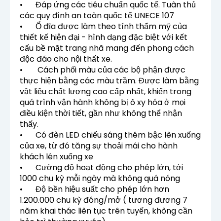
•
Đáp ứng các tiêu chuẩn quốc tế. Tuân thủ
các quy định an toàn quốc tế UNECE 107
•
Ổ đĩa được làm theo tính thẩm mỹ của
thiết kế hiện đại - hình dạng đặc biệt với kết
cấu bề mặt trang nhã mang đến phong cách
độc đáo cho nội thất xe.
•
Cách phối màu của các bộ phận được
thực hiện bằng các màu trầm. Được làm bằng
vật liệu chất lượng cao cấp nhất, khiến trong
quá trình vận hành không bị ô xy hóa ở mọi
điều kiện thời tiết, gần như không thể nhận
thấy.
•
Có đèn LED chiếu sáng thêm bậc lên xuống
của xe, từ đó tăng sự thoải mái cho hành
khách lên xuống xe
•
Cường độ hoạt động cho phép lớn, tới
1000 chu kỳ mỗi ngày mà không quá nóng
•
Độ bền hiệu suất cho phép lớn hơn
1.200.000 chu kỳ đóng/mở ( tương đương 7
năm khai thác liên tục trên tuyến, không cần