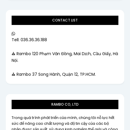
CONTACT LIST
Tell: 036.36.36.188
⛪ Rambo 120 Phạm Văn Đồng, Mai Dịch, Cầu Giấy, Hà
Nội.
⛪ Rambo 37 Song Hành, Quận 12, TP.HCM.
RAMBO CO, LTD
Trong quá trình phát triển của mình, chúng tôi nỗ lực hết
sức để nâng cao chất lượng và độ tin cậy của các bộ
phận được sản xuất, sử dụng kinh nghiệm thế giới và công