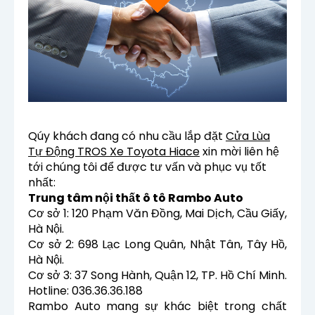
Qúy khách đang có nhu cầu lắp đặt
Cửa Lùa
Tự Động TROS Xe Toyota Hiace
xin mời liên hệ
tới chúng tôi để được tư vấn và phục vụ tốt
nhất:
Trung tâm nội thất ô tô Rambo Auto
Cơ sở 1: 120 Phạm Văn Đồng, Mai Dịch, Cầu Giấy,
Hà Nội.
Cơ sở 2: 698 Lạc Long Quân, Nhật Tân, Tây Hồ,
Hà Nội.
Cơ sở 3: 37 Song Hành, Quận 12, TP. Hồ Chí Minh.
Hotline: 036.36.36.188
Rambo Auto mang sự khác biệt trong chất