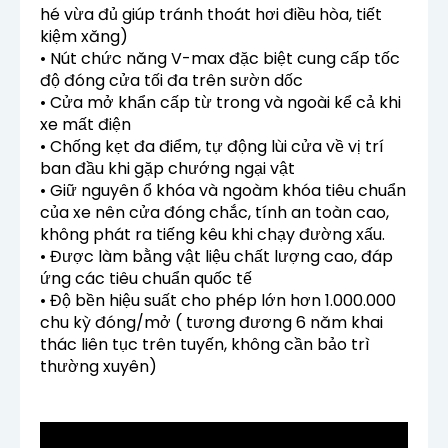
hé vừa đủ giúp tránh thoát hơi điều hòa, tiết
kiệm xăng)
• Nút chức năng V-max đặc biệt cung cấp tốc
độ đóng cửa tối đa trên sườn dốc
• Cửa mở khẩn cấp từ trong và ngoài kể cả khi
xe mất điện
• Chống kẹt đa điểm, tự động lùi cửa về vị trí
ban đầu khi gặp chướng ngại vật
• Giữ nguyên ổ khóa và ngoàm khóa tiêu chuẩn
của xe nên cửa đóng chắc, tính an toàn cao,
không phát ra tiếng kêu khi chạy đường xấu.
• Được làm bằng vật liệu chất lượng cao, đáp
ứng các tiêu chuẩn quốc tế
• Độ bền hiệu suất cho phép lớn hơn 1.000.000
chu kỳ đóng/mở ( tương đương 6 năm khai
thác liên tục trên tuyến, không cần bảo trì
thường xuyên)