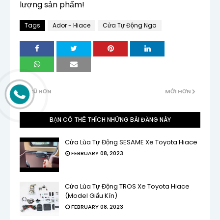
lượng sản phẩm!
Tags
Ador - Hiace
Cửa Tự Động Nga
CŨ HƠN
MỚI HƠN
BẠN CÓ THỂ THÍCH NHỮNG BÀI ĐĂNG NÀY
Cửa Lùa Tự Động SESAME Xe Toyota Hiace
FEBRUARY 08, 2023
Cửa Lùa Tự Động TROS Xe Toyota Hiace
(Model Giấu Kín)
FEBRUARY 08, 2023