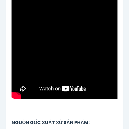
NGUỒN GỐC XUẤT XỨ SẢN PHẨM: