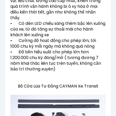
vật liệu chất lượng cao cấp nhất, khiến trong
quá trình vận hành không bị ô xy hóa ở mọi
điều kiện thời tiết, gần như không thể nhận
thấy.
•
Có đèn LED chiếu sáng thêm bậc lên xuống
của xe, từ đó tăng sự thoải mái cho hành
khách lên xuống xe
•
Cường độ hoạt động cho phép lớn, tới
1000 chu kỳ mỗi ngày mà không quá nóng
•
Độ bền hiệu suất cho phép lớn hơn
1.200.000 chu kỳ đóng/mở ( tương đương 7
năm khai thác liên tục trên tuyến, không cần
bảo trì thường xuyên)
Bộ Cửa Lùa Tự Động CAYMAN Xe Transit