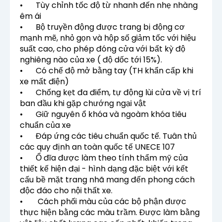
•
Tùy chỉnh tốc độ từ nhanh đến nhẹ nhàng
êm ái
•
Bộ truyền động được trang bị động cơ
mạnh mẽ, nhỏ gọn và hộp số giảm tốc với hiệu
suất cao, cho phép đóng cửa với bất kỳ độ
nghiêng nào của xe ( độ dốc tới 15%).
•
Có chế độ mở bằng tay (TH khẩn cấp khi
xe mất điện)
•
Chống kẹt đa điểm, tự động lùi cửa về vị trí
ban đầu khi gặp chướng ngại vật
•
Giữ nguyên ổ khóa và ngoàm khóa tiêu
chuẩn của xe
•
Đáp ứng các tiêu chuẩn quốc tế. Tuân thủ
các quy định an toàn quốc tế UNECE 107
•
Ổ đĩa được làm theo tính thẩm mỹ của
thiết kế hiện đại - hình dạng đặc biệt với kết
cấu bề mặt trang nhã mang đến phong cách
độc đáo cho nội thất xe.
•
Cách phối màu của các bộ phận được
thực hiện bằng các màu trầm. Được làm bằng