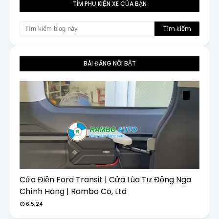
TÌM PHỤ KIỆN XE CỦA BẠN
BÀI ĐĂNG NỔI BẬT
Cửa Điện Ford Transit | Cửa Lùa Tự Động Nga
Chính Hãng | Rambo Co, Ltd
6.5.24