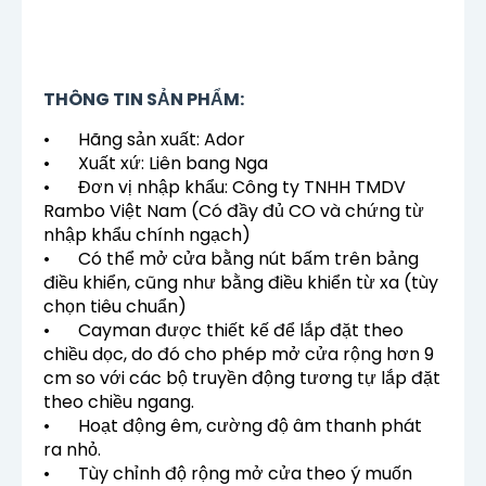
THÔNG TIN SẢN PHẨM:
•
Hãng sản xuất: Ador
•
Xuất xứ: Liên bang Nga
•
Đơn vị nhập khẩu: Công ty TNHH TMDV
Rambo Việt Nam (Có đầy đủ CO và chứng từ
nhập khẩu chính ngạch)
•
Có thể mở cửa bằng nút bấm trên bảng
điều khiển, cũng như bằng điều khiển từ xa (tùy
chọn tiêu chuẩn)
•
Cayman được thiết kế để lắp đặt theo
chiều dọc, do đó cho phép mở cửa rộng hơn 9
cm so với các bộ truyền động tương tự lắp đặt
theo chiều ngang.
•
Hoạt động êm, cường độ âm thanh phát
ra nhỏ.
•
Tùy chỉnh độ rộng mở cửa theo ý muốn