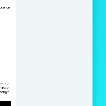
của xe,
 HƠN
r. Door
Không?