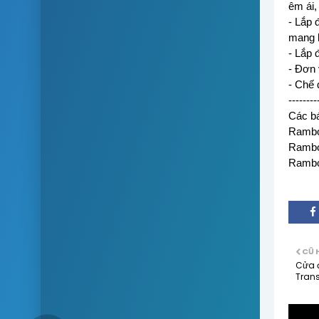
êm ái,
- Lắp 
mang l
- Lắp 
- Đơn 
- Chế 
--------
Các bá
Rambo
Rambo
Rambo
CŨ 
Cửa 
Trans