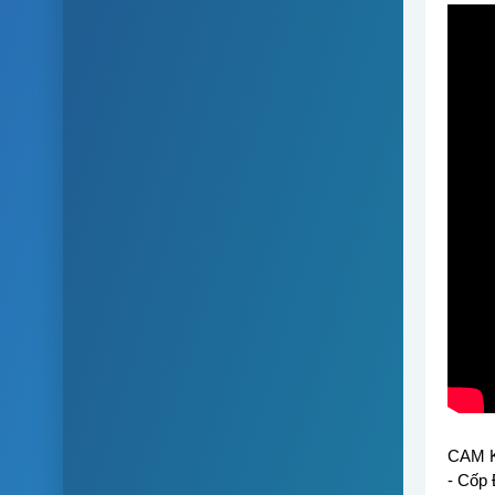
CAM K
- Cốp 