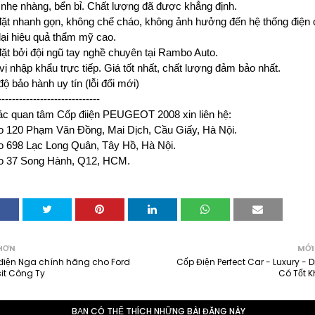
 nhẹ nhàng, bển bỉ. Chất lượng đã được khẳng định.
đặt nhanh gọn, không chế cháo, không ảnh hưởng đến hệ thống điện 
ại hiệu quả thẩm mỹ cao.
đặt bởi đội ngũ tay nghề chuyên tại Rambo Auto.
vị nhập khẩu trực tiếp. Giá tốt nhất, chất lượng đảm bảo nhất.
độ bảo hành uy tín (lỗi đổi mới)
-----------------------------
c quan tâm Cốp điiện PEUGEOT 2008 xin liên hệ:
 120 Phạm Văn Đồng, Mai Dịch, Cầu Giấy, Hà Nội.
 698 Lạc Long Quân, Tây Hồ, Hà Nội.
 37 Song Hành, Q12, HCM.
HƠN
MỚI
điện Nga chính hãng cho Ford
Cốp Điện Perfect Car - Luxury - D
it Công Ty
Có Tốt 
BẠN CÓ THỂ THÍCH NHỮNG BÀI ĐĂNG NÀY