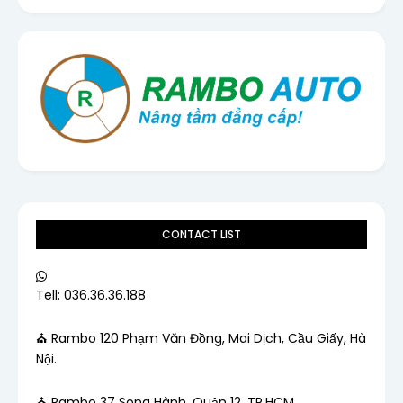
CONTACT LIST
Tell: 036.36.36.188
⛪ Rambo 120 Phạm Văn Đồng, Mai Dịch, Cầu Giấy, Hà
Nội.
⛪ Rambo 37 Song Hành, Quận 12, TP.HCM.