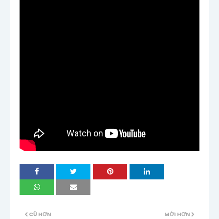
CŨ HƠN
MỚI HƠN