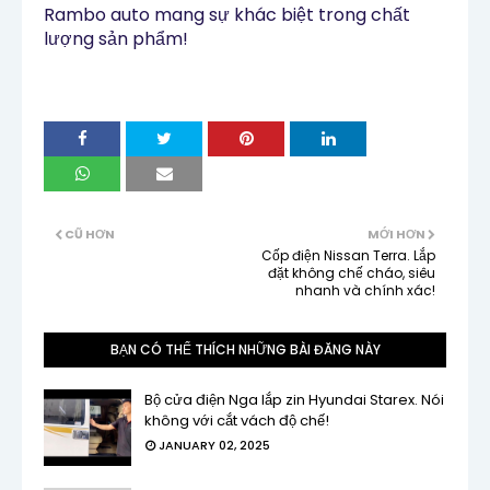
Rambo auto mang sự khác biệt trong chất 
lượng sản phẩm!
CŨ HƠN
MỚI HƠN
Cốp điện Nissan Terra. Lắp
đặt không chế cháo, siêu
nhanh và chính xác!
BẠN CÓ THỂ THÍCH NHỮNG BÀI ĐĂNG NÀY
Bộ cửa điện Nga lắp zin Hyundai Starex. Nói
không với cắt vách độ chế!
JANUARY 02, 2025