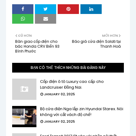
CŨ HƠN
MỚI HƠN
Bàn giao cốp điện cho
Báo giá cửa điện Solati tại
bác Honda CRV Biển 93
Thanh Hoá
Bình Phước
BẠN CÓ THỂ THÍCH NHỮNG BÀI ĐĂNG NÀY
Cốp điện ô tô Luxury cao cấp cho
Landcruiser Đồng Nai.
JANUARY 02, 2025
Bộ cửa điện Nga lắp zin Hyundai Starex. Nói
không với cắt vách độ chế!
JANUARY 02, 2025