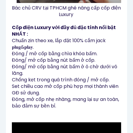
Bác chủ CRV tại TPHCM ghé nâng cấp cốp điện 
Luxury 
Cốp điện Luxury với đầy đủ đặc tính nổi bật 
Chuẩn zin theo xe, lắp đặt 100% cắm jack 
𝐩𝐥𝐮𝐠&𝐩𝐥𝐚𝐲.

Đóng / mở cốp bằng chìa khóa bấm.

Đóng/ mở cốp bằng nút bấm ở cốp.

Đóng/ mở cốp bằng nút bấm ở ô chờ dưới vô 
lăng.

Chống kẹt trong quá trình đóng / mở cốp.

Set chiều cao mở cốp phù hợp mọi thành viên 
GĐ sử dụng.

Đóng, mở cốp nhẹ nhàng, mang lại sự an toàn, 
bảo đảm sự bền bỉ.