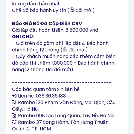
lượng đảm bảo nhất.

Chế độ bảo hành uy tín (lỗi đổi mới)
Báo Giá Độ Đá Cốp Điện CRV
Giá lắp đặt hoàn thiện: 8.500.000 vnđ
GHI CHÚ:
- Giá trên đã gồm phí lắp đặt & Bảo hành
chính hãng 12 tháng (lỗi đổi mới)
- Qúy khách muốn nâng cấp thêm cảm biến
đá cốp thì thêm 1.000.000 - Bảo hành chính
hãng 12 tháng (lỗi đổi mới)
-------------------------------------

Các bác quan tâm xin liên hệ:

📲 Liên hệ: 036.36.36.188

💒 Rambo 120 Phạm Văn Đồng, Mai Dịch, Cầu 
Giấy, Hà Nội.

💒 Rambo 698 Lạc Long Quân, Tây Hồ, Hà Nội

💒 Rambo 37 Song Hành, Tân Hưng Thuận, 
Quận 12, TP. HCM.