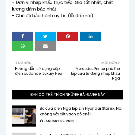
- Đơn vị nhập khẩu trực tiếp. Giá tốt nhất, chất
lượng đảm bảo nhất.
- Chế độ bảo hành uy tín (lỗi đổi mới)
CŨ HƠN
MỚI HƠN
Hướng dẫn sử dụng cốp
Mercedes Printer phú thọ
điện outlander Luxury New.
lắp cửa tự động nhập khẩu
Nga
BẠN CÓ THỂ THÍCH NHỮNG BÀI ĐĂNG NÀY
Bộ cửa điện Nga lắp zin Hyundai Starex. Nói
không với cắt vách độ chế!
JANUARY 02, 2025