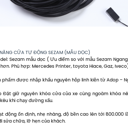
 NĂNG CỬA TỰ ĐỘNG SEZAM (MẪU DỌC)
el: Sezam mẫu dọc ( Ưu điểm so với mẫu Sezam Ngang:
hơn. Phù hợp: Mercedes Printer, toyota Hiace, Gaz, Iveco
 phẩm được nhập khẩu nguyên hộp linh kiện từ Adop – N
p Đặt giữ nguyên khóa cửa của xe cùng ngoàm khóa nên
 kêu khi chạy đường xấu.
t động ổn định, nhẹ nhàng, độ bền cao lên tới 800.000 l
đi sửa chữa, lỡ hẹn của khách.