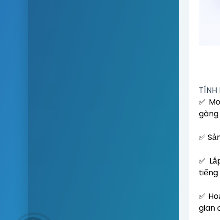
TÍNH
✅ Mod
gàng 
✅ Sản
✅ Lắ
tiếng
✅ Hoạ
gian 