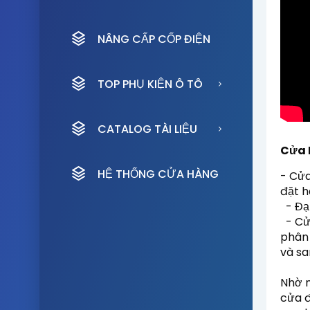
NÂNG CẤP CỐP ĐIỆN
TOP PHỤ KIỆN Ô TÔ
CATALOG TÀI LIỆU
Cửa 
HỆ THỐNG CỬA HÀNG
- Cửa
đặt h
  - Đạt tiêu chuẩn EU, USA. Được dùng phổ biến và rộng rãi tại Nga, Mỹ

  - 
phân 
và sa
Nhờ n
cửa đ