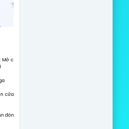
 Mở cửa rộng hơn, cuối hành trình mở êm hơn, gọn
)
ga
 cửa đóng chắc, tính an toàn cao, không phát ra
ần đóng mở. Không lo vấn đề hỏng hóc vặt, mất thời