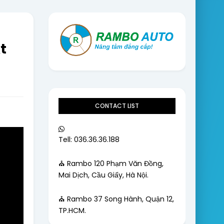
t
CONTACT LIST
Tell: 036.36.36.188
⛪ Rambo 120 Phạm Văn Đồng,
Mai Dịch, Cầu Giấy, Hà Nội.
⛪ Rambo 37 Song Hành, Quận 12,
TP.HCM.