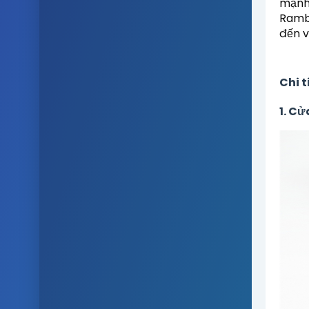
mạnh 
Rambo
đến v
Chi t
1. C