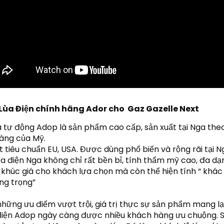
Lùa Điện chính hãng Ador cho  Gaz Gazelle Next
 tự động Adop là sản phẩm cao cấp, sản xuất tại Nga theo
àng của Mỹ.

Cửa điện Nga không chỉ rất bền bỉ,
 tính thẩm mỹ cao, đa dạn
khúc giá cho khách lựa chọn mà còn thể hiện tính “ khác b
ng trọng”

hững ưu điểm vượt trội, giá trị thực sự sản phẩm mang lạ
iện Adop ngày càng được nhiều khách hàng ưu chuộng. S