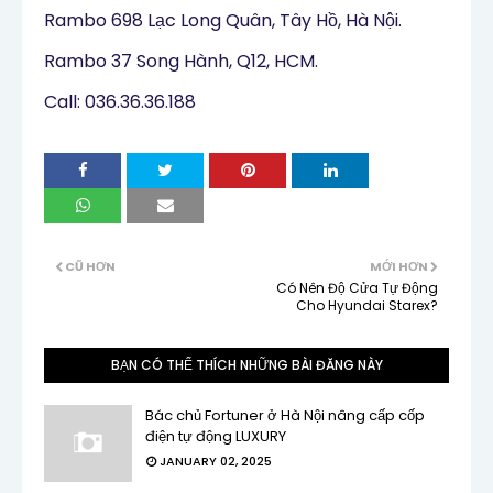
Rambo 698 Lạc Long Quân, Tây Hồ, Hà Nội.
Rambo 37 Song Hành, Q12, HCM.
Call: 0
36.36.36.188
CŨ HƠN
MỚI HƠN
Có Nên Độ Cửa Tự Động
Cho Hyundai Starex?
BẠN CÓ THỂ THÍCH NHỮNG BÀI ĐĂNG NÀY
Bác chủ Fortuner ở Hà Nội nâng cấp cốp
điện tự động LUXURY
JANUARY 02, 2025