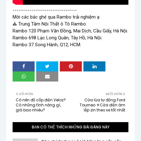
----------------------------------

Mời các bác ghé qua Rambo trải nghiệm ạ

⛪ Trung Tâm Nội Thất ô Tô Rambo.

Rambo 120 Phạm Văn Đồng, Mai Dịch, Cầu Giấy, Hà Nội.

Rambo 698 Lạc Long Quân, Tây Hồ, Hà Nội.

CŨ HƠN
MỚI HƠN
Có nên độ cốp điện Veloz?
Cửa lùa tự động Ford
Có những tính năng gì,
Tourneo ⚜Cửa điện âm
giá bao nhiêu?
lắp zin theo xe tốt nhất
BẠN CÓ THỂ THÍCH NHỮNG BÀI ĐĂNG NÀY