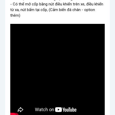
- Có thể mở cốp bằng nút điều khiển trên xe, điều khiển 
từ xa, nút bấm tại cốp, (Cảm biến đá chân - option 