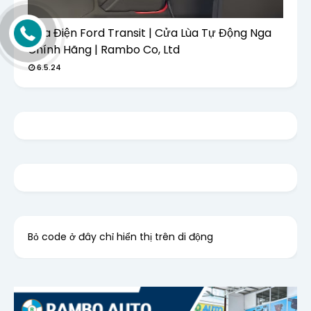
Cửa Điện Ford Transit | Cửa Lùa Tự Động Nga
Chính Hãng | Rambo Co, Ltd
6.5.24
Bỏ code ở đây chỉ hiển thị trên di động