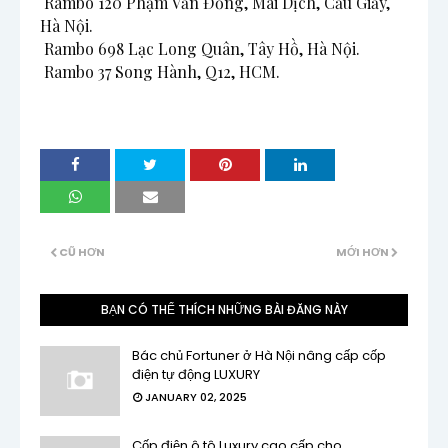
 Rambo 120 Phạm Văn Đồng, Mai Dịch, Cầu Giấy, 
Hà Nội.

 Rambo 698 Lạc Long Quân, Tây Hồ, Hà Nội.

 Rambo 37 Song Hành, Q12, HCM.
CŨ HƠN
MỚI HƠN
BẠN CÓ THỂ THÍCH NHỮNG BÀI ĐĂNG NÀY
Bác chủ Fortuner ở Hà Nội nâng cấp cốp
điện tự động LUXURY
JANUARY 02, 2025
Cốp điện ô tô Luxury cao cấp cho