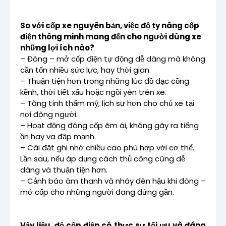
So với cốp xe nguyên bản, việc độ ty nâng cốp
điện thông minh mang đến cho người dùng xe
những lợi ích nào?
– Đóng – mở cốp điện tự động dễ dàng mà không
cần tốn nhiều sức lực, hay thời gian.
– Thuận tiện hơn trong những lúc đồ đạc cồng
kềnh, thời tiết xấu hoặc ngồi yên trên xe.
– Tăng tính thẩm mỹ, lịch sự hơn cho chủ xe tại
nơi đông người.
– Hoạt động đóng cốp êm ái, không gây ra tiếng
ồn hay va đập mạnh.
– Cài đặt ghi nhớ chiều cao phù hợp với cơ thể.
Lần sau, nếu áp dụng cách thủ công cũng dễ
dàng và thuận tiện hơn.
– Cảnh báo âm thanh và nháy đèn hậu khi đóng –
mở cốp cho những người đang đứng gần.
Vậy liệu,
độ cốp điện có thực sự tối ưu
và đáng