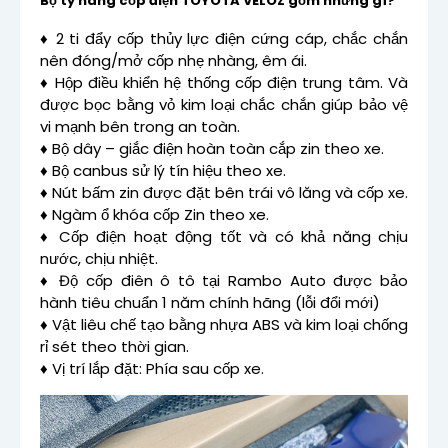
Bộ ty nâng cốp điện TOYOTA VELOZ gồm những gì?
♦ 2 ti đẩy cốp thủy lực điện cứng cáp, chắc chắn
nên đóng/mở cốp nhẹ nhàng, êm ái.
♦ Hộp điều khiển hệ thống cốp điện trung tâm. Và
được bọc bằng vỏ kim loại chắc chắn giúp bảo vệ
vi mạnh bên trong an toàn.
♦ Bộ dây – giắc điện hoàn toàn cắp zin theo xe.
♦ Bộ canbus sử lý tín hiệu theo xe.
♦ Nút bấm zin được đặt bên trái vô lăng và cốp xe.
♦ Ngàm ổ khóa cốp Zin theo xe.
♦ Cốp điện hoạt động tốt và có khả năng chịu
nước, chịu nhiệt.
♦ Độ cốp điên ô tô tại Rambo Auto được bảo
hành tiêu chuẩn 1 năm chính hãng (lỗi đổi mới)
♦ Vật liêu chế tạo bằng nhựa ABS và kim loại chống
rỉ sét theo thời gian.
♦ Vị trí lắp đặt: Phía sau cốp xe.