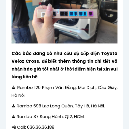
Các bác đang có nhu cầu độ cốp điện Toyota
Veloz Cross, để biết thêm thông tin chi tiết và
nhận báo giá tốt nhất ở thời điểm hiện tại xin vui
lòng liên hệ:
⛪ Rambo 120 Phạm Văn Đồng, Mai Dịch, Cầu Giấy,
Hà Nội.
⛪ Rambo 698 Lạc Long Quân, Tây Hồ, Hà Nội.
⛪ Rambo 37 Song Hành, Q12, HCM.
📲 Call: 036.36.36.188