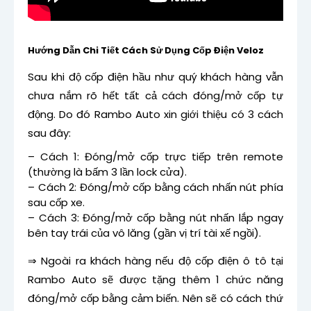
Hướng Dẫn Chi Tiết Cách Sử Dụng Cốp Điện Veloz
Sau khi độ cốp điện hầu như quý khách hàng vẫn
chưa nắm rõ hết tất cả cách đóng/mở cốp tự
động. Do đó Rambo Auto xin giới thiệu có 3 cách
sau đây:
– Cách 1: Đóng/mở cốp trực tiếp trên remote
(thường là bấm 3 lần lock cửa).
– Cách 2: Đóng/mở cốp bằng cách nhấn nút phía
sau cốp xe.
– Cách 3: Đóng/mở cốp bằng nút nhấn lắp ngay
bên tay trái của vô lăng (gần vị trí tài xế ngồi).
⇒ Ngoài ra khách hàng nếu độ cốp điện ô tô tại
Rambo Auto sẽ được tặng thêm 1 chức năng
đóng/mở cốp bằng cảm biến. Nên sẽ có cách thứ