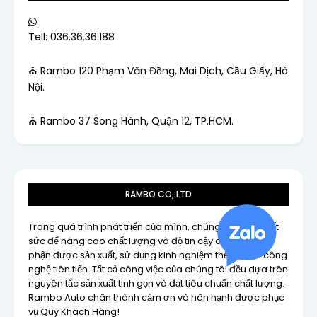
Tell: 036.36.36.188
⛪ Rambo 120 Phạm Văn Đồng, Mai Dịch, Cầu Giấy, Hà
Nội.
⛪ Rambo 37 Song Hành, Quận 12, TP.HCM.
RAMBO CO, LTD
Trong quá trình phát triển của mình, chúng tôi nỗ lực hết
sức để nâng cao chất lượng và độ tin cậy của các bộ
phận được sản xuất, sử dụng kinh nghiệm thế giới và công
nghệ tiên tiến. Tất cả công việc của chúng tôi đều dựa trên
nguyên tắc sản xuất tinh gọn và đạt tiêu chuẩn chất lượng.
Rambo Auto chân thành cảm ơn và hân hạnh được phục
vụ Quý Khách Hàng!