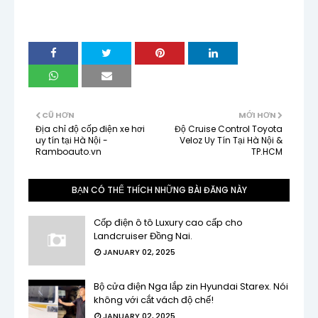
CŨ HƠN
MỚI HƠN
Địa chỉ độ cốp điện xe hơi
Độ Cruise Control Toyota
uy tín tại Hà Nội -
Veloz Uy Tín Tại Hà Nội &
Ramboauto.vn
TP.HCM
BẠN CÓ THỂ THÍCH NHỮNG BÀI ĐĂNG NÀY
Cốp điện ô tô Luxury cao cấp cho
Landcruiser Đồng Nai.
JANUARY 02, 2025
Bộ cửa điện Nga lắp zin Hyundai Starex. Nói
không với cắt vách độ chế!
JANUARY 02, 2025