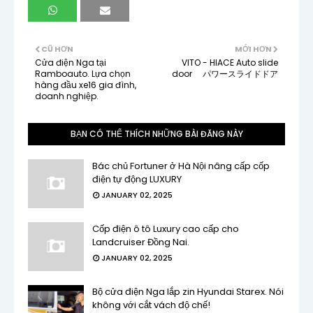
CŨ HƠN
MỚI HƠN
Cửa điện Nga tại
VITO - HIACE Auto slide
Ramboauto. Lựa chọn
door パワースライドドア
hàng đầu xe16 gia đình,
doanh nghiệp.
BẠN CÓ THỂ THÍCH NHỮNG BÀI ĐĂNG NÀY
Bác chủ Fortuner ở Hà Nội nâng cấp cốp
điện tự động LUXURY
JANUARY 02, 2025
Cốp điện ô tô Luxury cao cấp cho
Landcruiser Đồng Nai.
JANUARY 02, 2025
Bộ cửa điện Nga lắp zin Hyundai Starex. Nói
không với cắt vách độ chế!