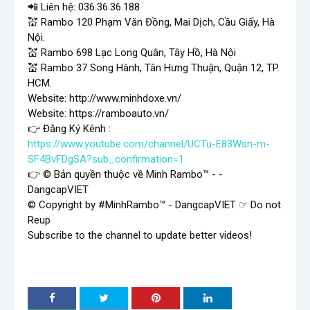
📲 Liên hệ: 036.36.36.188

💒 Rambo 120 Phạm Văn Đồng, Mai Dịch, Cầu Giấy, Hà 
Nội.

💒 Rambo 698 Lạc Long Quân, Tây Hồ, Hà Nội

💒 Rambo 37 Song Hành, Tân Hưng Thuận, Quận 12, TP. 
HCM.

Website: 
http://www.minhdoxe.vn/
Website: 
https://ramboauto.vn/
👉 Đăng Ký Kênh : 
https://www.youtube.com/channel/UCTu-E83Wsn-m-
SF4BvFDgSA?sub_confirmation=1
👉 © Bản quyền thuộc về Minh Rambo™ - - 
DangcapVIET

© Copyright by 
#MinhRambo
™ - DangcapVIET ☞ Do not 
Reup

Subscribe to the channel to update better videos!