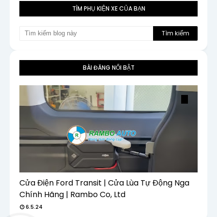
TÌM PHỤ KIỆN XE CỦA BẠN
BÀI ĐĂNG NỔI BẬT
Cửa Điện Ford Transit | Cửa Lùa Tự Động Nga
Chính Hãng | Rambo Co, Ltd
6.5.24