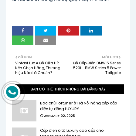
CŨ HƠN
MỚI HƠN
Vinfast Lux A Độ Cửa Hít
Độ Cốp Điện BMW 5 Series
Nên Chọn Hãng, Thương
520i - BMW Series 5 Power
Hiệu Nào Là Chuẩn?
Tailgate
BẠN CÓ THỂ THÍCH NHỮNG BÀI ĐĂNG NÀY
Bác chủ Fortuner ở Hà Nội nâng cấp cốp
điện tự động LUXURY
JANUARY 02, 2025
Cốp điện ô tô Luxury cao cấp cho