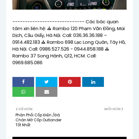
----------------------------- Các bác quan
tâm xin liên hệ: ⛪ Rambo 120 Phạm Văn Đồng, Mai
Dịch, Cầu Giấy, Hà Nội. Call: 036.36.36.188 –
0914.482.183 ⛪ Rambo 698 Lạc Long Quân, Tây Hồ,
Hà Nội. Call: 0986.527.526 - 0944.858.188 ⛪
Rambo 37 Song Hành, Q12, HCM. Call:
0969.685.086
CŨ HƠN
MỚI HƠN
Phân Phối Cốp Điện /Đá
Chân Mở Cốp Outlander
Tốt Nhất