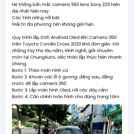
Hệ thống bốn mắt camera 360 lens Sony 225 hiện 
đại nhất hiện nay.

Các tính năng nổi bật

Giải trí đa phương tiện không giới hạn.

Quy trình lắp DVD Android Oled liền Camera 360 
trên Toyota Corolla Cross 2020 khá đơn giản. Với 
những tay thợ lâu năm, lành nghề, giỏi chuyên 
môn tại ChungAuto, việc tháo lắp thực hiện nhanh 
chóng.

Bước 1: Tháo màn hình cũ

Bước 2: Khoan các lỗ ở gương, đằng sau, đằng 
trước để lắp camera 360

Bước 3: Lắp màn hình Oled, nối các dây cắm

Bước 4: Căn chỉnh màn hình cho đúng trọng tâm