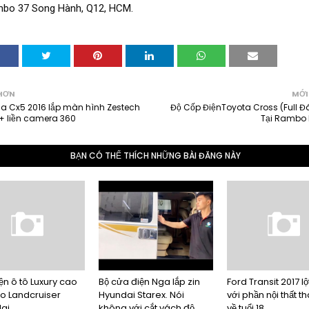
HƠN
MỚI
a Cx5 2016 lắp màn hình Zestech
Độ Cốp ĐiệnToyota Cross (Full Đ
+ liền camera 360
Tại Rambo 
BẠN CÓ THỂ THÍCH NHỮNG BÀI ĐĂNG NÀY
ện ô tô Luxury cao
Bộ cửa điện Nga lắp zin
Ford Transit 2017 lộ
o Landcruiser
Hyundai Starex. Nói
với phần nội thất t
ai.
không với cắt vách độ
về tuổi 18