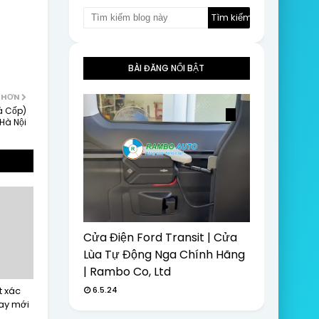
BÀI ĐĂNG NỔI BẬT
 HƠN
á Cốp)
Hà Nội
Cửa Điện Ford Transit | Cửa
Lùa Tự Động Nga Chính Hãng
| Rambo Co, Ltd
6.5.24
t xác
hay mới