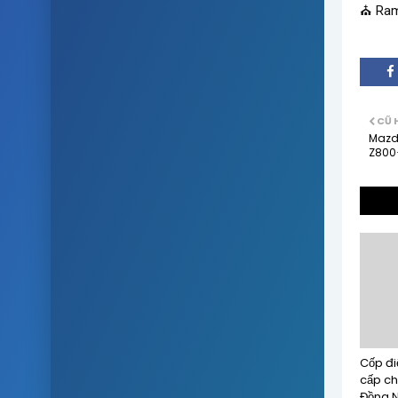
CŨ 
Mazd
Z800
Cốp đi
cấp ch
Đồng N