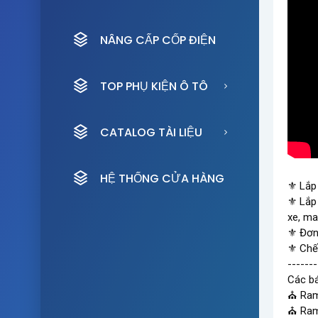
NÂNG CẤP CỐP ĐIỆN
TOP PHỤ KIỆN Ô TÔ
CATALOG TÀI LIỆU
HỆ THỐNG CỬA HÀNG
⚜ Lắp 
⚜ Lắp 
xe, ma
⚜ Đơn 
⚜ Chế 
-------
Các bá
⛪ Ramb
⛪ Ramb