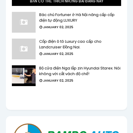
BẠN CÓ THỂ THÍCH NHỮNG BÀI ĐĂNG NÀY
Bác chủ Fortuner ở Hà Nội nâng cấp cốp
điện tự động LUXURY
JANUARY 02, 2025
Cốp điện ô tô Luxury cao cấp cho
Landcruiser Đồng Nai.
JANUARY 02, 2025
Bộ cửa điện Nga lắp zin Hyundai Starex. Nói
không với cắt vách độ chế!
JANUARY 02, 2025