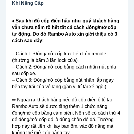
Khi Nâng Cấp
♦ Sau khi độ cốp điện hầu như quý khách hàng
vẫn chưa nắm rõ hết tất cả cách đóng/mở cốp
tự động. Do đó Rambo Auto xin giới thiệu có 3
cách sau đây:
– Cách 1: Đóng/mở cốp trực tiếp trên remote
(thường là bấm 3 lần lock cửa).
– Cách 2: Đóng/mở cốp bằng cách nhấn nút phía
sau cốp xe.
– Cách 3: Đóng/mở cốp bằng nút nhấn lắp ngay
bên tay trái của vô lăng (gần vị trí tài xế ngồi).
⇒ Ngoài ra khách hàng nếu độ cốp điện ô tô tại
Rambo Auto sẽ được tặng thêm 1 chức năng
đóng/mở cốp bằng cảm biến. Nên sẽ có cách thứ 4
để đóng/mở cốp đó là dùng chân để đá. Trường
hợp này rất tiện khi tay bạn ôm, vác đồ nặng mà
không thể mở cốp bằng tay.