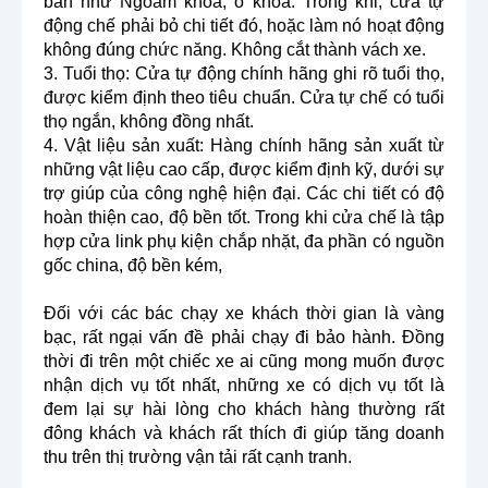
bản như Ngoàm khóa, ổ khóa. Trong khi, cửa tự 
động chế phải bỏ chi tiết đó, hoặc làm nó hoạt động 
không đúng chức năng. Không cắt thành vách xe.
3. Tuổi thọ: Cửa tự động chính hãng ghi rõ tuổi thọ, 
được kiểm định theo tiêu chuẩn. Cửa tự chế có tuổi 
thọ ngắn, không đồng nhất.
4. Vật liệu sản xuất: Hàng chính hãng sản xuất từ 
những vật liệu cao cấp, được kiểm định kỹ, dưới sự 
trợ giúp của công nghệ hiện đại. Các chi tiết có độ 
hoàn thiện cao, độ bền tốt. Trong khi cửa chế là tập 
hợp cửa link phụ kiện chắp nhặt, đa phần có nguồn 
gốc china, độ bền kém,
Đối với các bác chạy xe khách thời gian là vàng 
bạc, rất ngại vấn đề phải chạy đi bảo hành. Đồng 
thời đi trên một chiếc xe ai cũng mong muốn được 
nhận dịch vụ tốt nhất, những xe có dịch vụ tốt là 
đem lại sự hài lòng cho khách hàng thường rất 
đông khách và khách rất thích đi giúp tăng doanh 
thu trên thị trường vận tải rất cạnh tranh. 