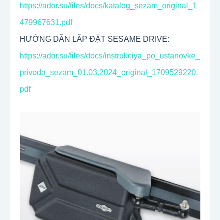
https://ador.su/files/docs/katalog_sezam_original_1
479967631.pdf
HƯỚNG DẪN LẮP ĐẶT SESAME DRIVE:
https://ador.su/files/docs/instrukciya_po_ustanovke_
privoda_sezam_01.03.2024_original_1709529220.
pdf