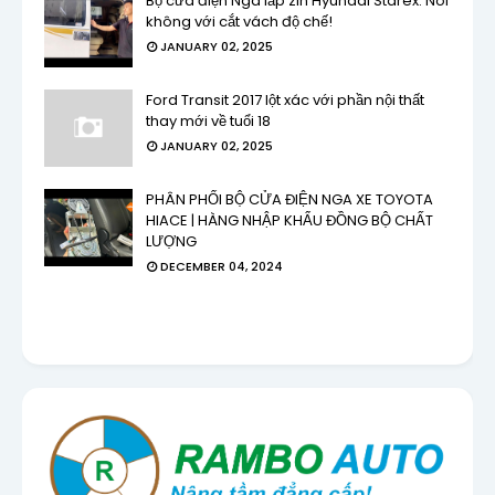
Bộ cửa điện Nga lắp zin Hyundai Starex. Nói
không với cắt vách độ chế!
JANUARY 02, 2025
Ford Transit 2017 lột xác với phần nội thất
thay mới về tuổi 18
JANUARY 02, 2025
PHÂN PHỐI BỘ CỬA ĐIỆN NGA XE TOYOTA
HIACE | HÀNG NHẬP KHẨU ĐỒNG BỘ CHẤT
LƯỢNG
DECEMBER 04, 2024