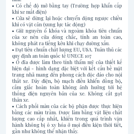
• Có chế độ mở bằng tay (Trường hợp khẩn cấp
khi xe mất điện)
• Cửa sẽ dừng lại hoặc chuyển động ngược chiều
khi có vật cản (xung lực tác động)
• Giữ nguyên ổ khóa và ngoàm khóa tiêu chuẩn
của xe nên cửa đóng chắc, tính an toàn cao,
không phát ra tiếng kêu khi chạy đường xấu.
• Đạt tiêu chuẩn chất lượng EU, USA. Tuân thủ các
quy định an toàn quốc tế UNECE 107
• Ổ đĩa được làm theo tính thẩm mỹ của thiết kế
hiện đại - hình dạng đặc biệt với kết cấu bề mặt
trang nhã mang đến phong cách độc đáo cho nội
thất xe. Dây điện, bộ mạch điều khiển đồng bộ,
cắm giắc hoàn toàn không ảnh hưởng tới hệ
thống điện nguyên bản của xe. Không cắt gọt
thân xe.
• Cách phối màu của các bộ phận được thực hiện
bằng các màu trầm. Được làm bằng vật liệu chất
lượng cao cấp nhất, khiến trong quá trình vận
hành không bị ô xy hóa ở mọi điều kiện thời tiết,
gần như không thể nhận thấy.