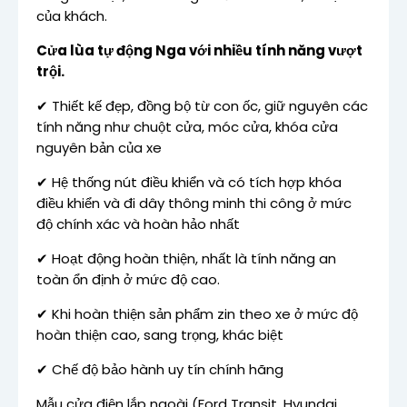
của khách.
Cửa lùa tự động Nga với nhiều tính năng vượt
trội.
✔
Thi
ế
t k
ế
đẹ
p,
đồ
ng b
ộ
t
ừ
con
ố
c, gi
ữ
nguy
ê
n c
á
c
t
í
nh n
ă
ng như chuột cửa, móc cửa, khóa cửa
nguyên bản của xe
✔
H
ệ
th
ố
ng n
ú
t
đ
i
ề
u khi
ể
n v
à
c
ó
t
í
ch h
ợ
p kh
ó
a
đ
i
ề
u khi
ể
n v
à
đ
i d
â
y th
ô
ng minh thi c
ô
ng
ở
m
ứ
c
độ
ch
í
nh x
á
c v
à
ho
à
n h
ả
o nh
ấ
t
✔
Ho
ạ
t
độ
ng ho
à
n thi
ệ
n, nh
ấ
t l
à
t
í
nh n
ă
ng an
to
à
n
ổ
n
đị
nh
ở
m
ứ
c
độ
cao.
✔
Khi hoàn thiện sản phẩm zin theo xe ở mức độ
hoàn thiện cao, sang trọng, khác biệt
✔
Ch
ế
độ
b
ả
o h
à
nh uy t
í
n ch
í
nh h
ã
ng
Mẫu cửa điện lắp ngoài (Ford Transit, Hyundai