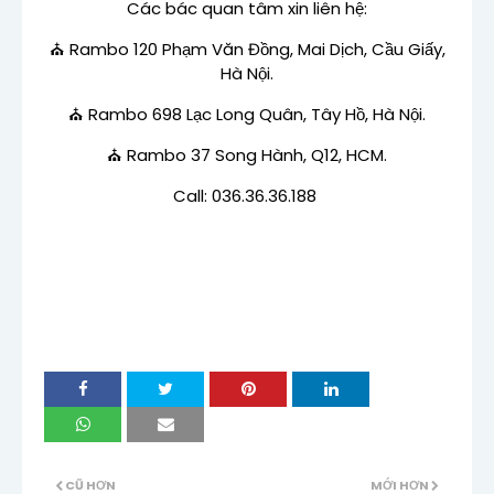
Các bác quan tâm xin liên hệ:
⛪
Rambo 120 Phạm Văn Đồng, Mai Dịch, Cầu Giấy,
Hà Nội.
⛪
Rambo 698 Lạc Long Quân, Tây Hồ, Hà Nội.
⛪
Rambo 37 Song Hành, Q12, HCM.
Call: 036.36.36.188
CŨ HƠN
MỚI HƠN