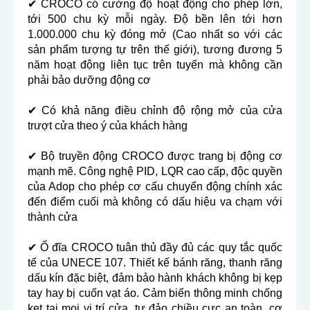
✔ CROCO có cường độ hoạt động cho phép lớn,
tới 500 chu kỳ mỗi ngày. Độ bền lên tới hơn
1.000.000 chu kỳ đóng mở (Cao nhất so với các
sản phẩm tượng tự trên thế giới), tương đương 5
năm hoạt động liên tục trên tuyến mà không cần
phải bảo dưỡng động cơ
✔ Có khả năng điều chỉnh độ rộng mở của cửa
trượt cửa theo ý của khách hàng
✔ Bộ truyền động CROCO được trang bị động cơ
mạnh mẽ. Công nghệ PID, LQR cao cấp, độc quyền
của Adop cho phép cơ cấu chuyển động chính xác
đến điểm cuối mà không có dấu hiệu va chạm với
thành cửa
✔ Ổ đĩa CROCO tuân thủ đầy đủ các quy tắc quốc
tế của UNECE 107. Thiết kế bánh răng, thanh răng
dấu kín đặc biệt, đảm bảo hành khách không bị kẹp
tay hay bị cuốn vạt áo. Cảm biến thông minh chống
kẹt tại mọi vị trí cửa, tự đảo chiều cực an toàn, cơ