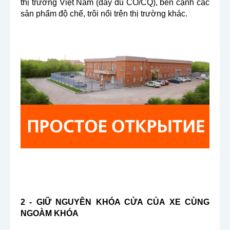
thị trường Việt Nam (đầy đủ CO/CQ), bên cạnh các
sản phẩm độ chế, trôi nổi trên thị trường khác.
2 - GIỮ NGUYÊN KHÓA CỬA CỦA XE CÙNG
NGOÀM KHÓA