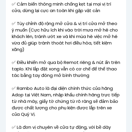
✅ Cảm biến thông minh chống kẹt tại mọi vị trí
cửa, dừng lại cực an toàn khi gặp vật cản
✅ Tùy chỉnh độ rộng mở cửa & vị trí cửa mở theo
ý muốn (Cực hữu ích khi vào trời mưa mở hé cho
khách lên, tránh ướt xe và khi mùa hè việc mở hé
vừa đủ giúp tránh thoát hơi điều hòa, tiết kiệm
xăng)
✅ Điều khiển mở qua bộ Remot riêng & nút ấn trên
taplo. Khi lắp đặt xong vẫn có cơ chế để thể thao
tác bằng tay đóng mở bình thường
✅ Rambo Auto là đại diện chính thức của hãng
Adop tại Việt Nam, nhập khẩu chính hãng trực tiếp
từ nhà máy, giấy tờ chứng từ rõ ràng sẽ đảm bảo
được chất lượng cho phụ kiện được lắp trên xe
của Quý Vị.
✅ Là đơn vị chuyên về cửa tự động, với bề dày