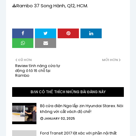
⛪Rambo 37 Song Hành, Q12, HCM.
CŨ HƠN
MỚI HƠN
Review tính năng cửa tự
động ô tô 16 chỗ tại
Rambo
BẠN CÓ THỂ THÍCH NHỮNG BÀI ĐĂNG NÀY
Bộ cửa điện Nga lắp zin Hyundai Starex. Nói
không với cắt vách độ chế!
JANUARY 02, 2025
Ford Transit 2017 lột xác với phần nội thất