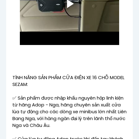
TÍNH NĂNG SẢN PHẨM CỬA ĐIỆN XE 16 CHỖ MODEL
SEZAM:
✅ Sản phẩm được nhập khẩu nguyên hộp linh kiện
từ hãng Adop - Nga, hãng chuyên sản xuất cửa
lùa tự động cho các dòng xe minibus lớn nhất Liên
Bang Nga, với hàng ngàn đại lý trên lãnh thổ nước
Nga và Châu Âu.
✅ Cửa lùa tự động Adop trước khi đến tay khách