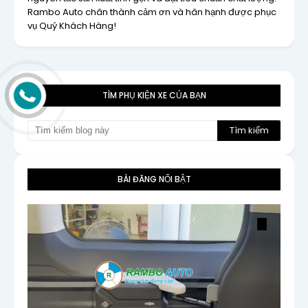
Rambo Auto chân thành cảm ơn và hân hạnh được phục
vụ Quý Khách Hàng!
TÌM PHỤ KIỆN XE CỦA BẠN
BÀI ĐĂNG NỔI BẬT