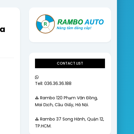
na
CONTACT LIST
Tell: 036.36.36.188
⛪ Rambo 120 Phạm Văn Đồng,
Mai Dịch, Cầu Giấy, Hà Nội.
⛪ Rambo 37 Song Hành, Quận 12,
TP.HCM.