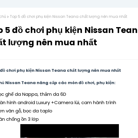
chủ
Top 5 đồ chơi phụ kiện Nissan Teana chất lượng nên mua nhất
p 5 đồ chơi phụ kiện Nissan Tea
ất lượng nên mua nhất
 đồ chơi phụ kiện Nissan Teana chất lượng nên mua nhất
hủ Nissan Teana nâng cấp các món đồ chơi, phụ kiện:
ọc ghế da Nappa, thảm da 6D
àn hình android Luxury +Camera lùi, cam hành trình
ơn vân gỗ, bọc da taplo
án chống ồn 3 lớp