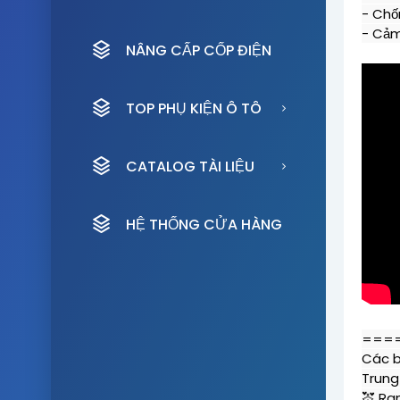
- Chố
- Cảm
NÂNG CẤP CỐP ĐIỆN
TOP PHỤ KIỆN Ô TÔ
CATALOG TÀI LIỆU
HỆ THỐNG CỬA HÀNG
===
Các bá
Trung
💒 Ra