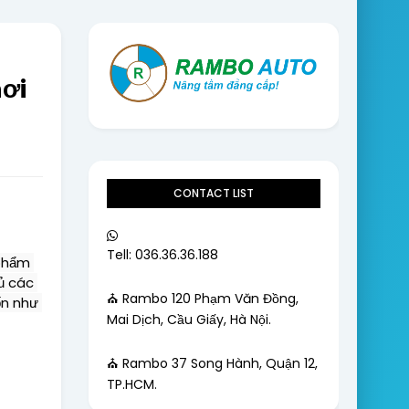
ơi
CONTACT LIST
Tell: 036.36.36.188
phẩm 
 các 
⛪ Rambo 120 Phạm Văn Đồng,
n như 
Mai Dịch, Cầu Giấy, Hà Nội.
⛪ Rambo 37 Song Hành, Quận 12,
TP.HCM.