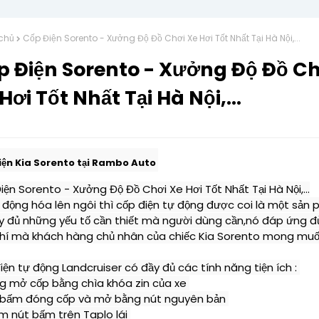
chủ
Cốp Điện Sorento - Xưởng Độ Đồ Chơi Xe Hơi Tốt Nhất Tại Hà Nội,...
p Điện Sorento - Xưởng Độ Đồ Ch
Hơi Tốt Nhất Tại Hà Nội,...
iện Kia Sorento tại Rambo Auto 
ện Sorento - Xưởng Độ Đồ Chơi Xe Hơi Tốt Nhất Tại Hà Nội,...
ự động hóa lên ngôi thì cốp điện tự động được coi là một sản 
y đủ những yếu tố cần thiết mà người dùng cần,nó đáp ứng đủ
chí mà khách hàng chủ nhân của chiếc Kia Sorento mong muố
ện tự động Landcruiser có đầy đủ các tính năng tiện ích : 

g mở cốp bằng chìa khóa zin của xe 

 bấm đóng cốp và mở bằng nút nguyên bản 

m nút bấm trên Taplo lái 
