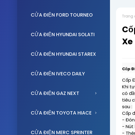
CỬA ĐIỆN FORD TOURNEO
Trang 
Cố
CỬA ĐIỆN HYUNDAI SOLATI
Xe 
CỬA ĐIỆN HYUNDAI STAREX
Cốp Đ
CỬA ĐIỆN IVECO DAILY
Cốp Đi
Khi t
CỬA ĐIỆN GAZ NEXT
có đầ
tiêu 
sau :

CỬA ĐIỆN TOYOTA HIACE
Cốp đi
- Đón
- Nút
CỬA ĐIỆN MERC SPRINTER
- Thê