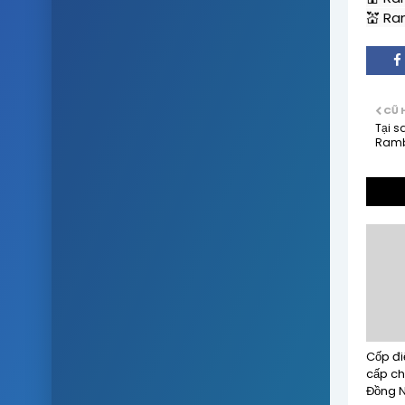
💒 Ra
CŨ 
Tại s
Rambo
Cốp đi
cấp ch
Đồng N