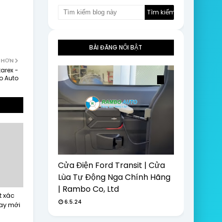
BÀI ĐĂNG NỔI BẬT
 HƠN
arex -
o Auto
Cửa Điện Ford Transit | Cửa
Lùa Tự Động Nga Chính Hãng
| Rambo Co, Ltd
t xác
6.5.24
hay mới