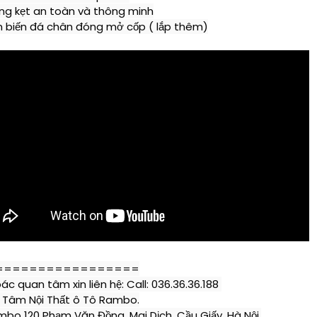
ng kẹt an toàn và thông minh

 biến đá chân đóng mở cốp ( lắp thêm)
=================

c quan tâm xin liên hệ: Call: 036.36.36.188 
 Tâm Nội Thất ô Tô Rambo.

mbo 120 Phạm Văn Đồng, Mai Dịch, Cầu Giấy, Hà Nội.
