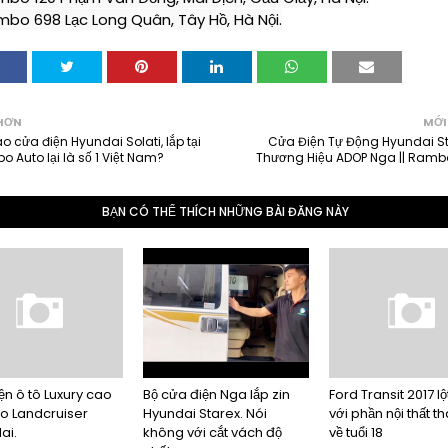
mbo 698 Lạc Long Quân, Tây Hồ, Hà Nội.
HƠN
MỚI
ao cửa điện Hyundai Solati, lắp tại
Cửa Điện Tự Động Hyundai St
 Auto lại là số 1 Việt Nam?
Thương Hiệu ADOP Nga || Ramb
BẠN CÓ THỂ THÍCH NHỮNG BÀI ĐĂNG NÀY
ện ô tô Luxury cao
Bộ cửa điện Nga lắp zin
Ford Transit 2017 lộ
o Landcruiser
Hyundai Starex. Nói
với phần nội thất t
ai.
không với cắt vách độ
về tuổi 18