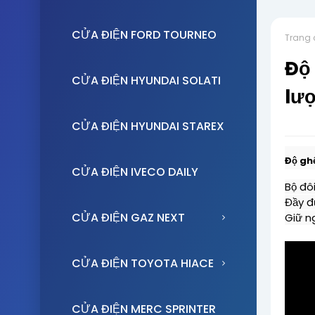
CỬA ĐIỆN FORD TOURNEO
Trang 
Độ 
CỬA ĐIỆN HYUNDAI SOLATI
lư
CỬA ĐIỆN HYUNDAI STAREX
Độ gh
CỬA ĐIỆN IVECO DAILY
Bộ đô
Đầy đủ
CỬA ĐIỆN GAZ NEXT
Giữ n
CỬA ĐIỆN TOYOTA HIACE
CỬA ĐIỆN MERC SPRINTER