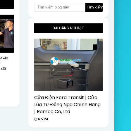
BÀI ĐĂNG NỔI BẬT
p zin
i
 độ
Cửa Điện Ford Transit | Cửa
Lùa Tự Động Nga Chính Hãng
| Rambo Co, Ltd
6.5.24