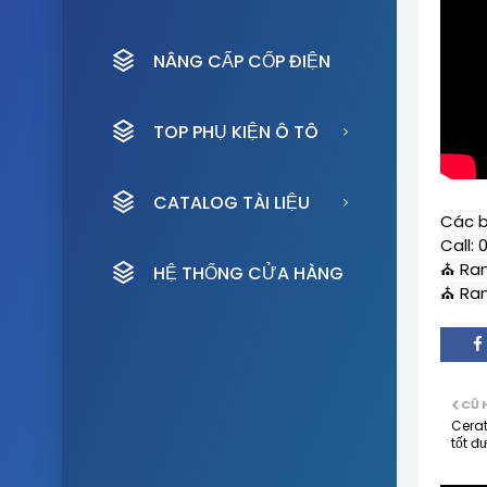
NÂNG CẤP CỐP ĐIỆN
TOP PHỤ KIỆN Ô TÔ
CATALOG TÀI LIỆU
Các b
Call: 
⛪ Ram
HỆ THỐNG CỬA HÀNG
⛪ Ram
CŨ 
Cerat
tốt đ