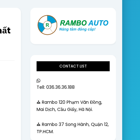
hất
CONTACT LIST
Tell: 036.36.36.188
⛪ Rambo 120 Phạm Văn Đồng,
Mai Dịch, Cầu Giấy, Hà Nội.
⛪ Rambo 37 Song Hành, Quận 12,
TP.HCM.