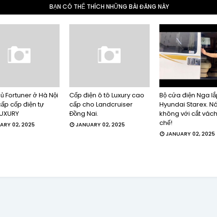
BẠN CÓ THỂ THÍCH NHỮNG BÀI ĐĂNG NÀY
ủ Fortuner ở Hà Nội
Cốp điện ô tô Luxury cao
Bộ cửa điện Nga lắ
ấp cốp điện tự
cấp cho Landcruiser
Hyundai Starex. Nó
LUXURY
Đồng Nai.
không với cắt vách
chế!
ARY 02, 2025
JANUARY 02, 2025
JANUARY 02, 2025