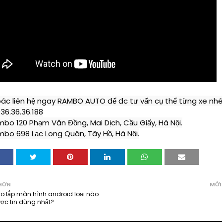
ác liên hệ ngay RAMBO AUTO để đc tư vấn cụ thể từng xe nh
036.36.36.188
bo 120 Phạm Văn Đồng, Mai Dịch, Cầu Giấy, Hà Nội.

bo 698 Lạc Long Quân, Tây Hồ, Hà Nội.
HƠN
MỚI
o lắp màn hình android loại nào
ược tin dùng nhất?