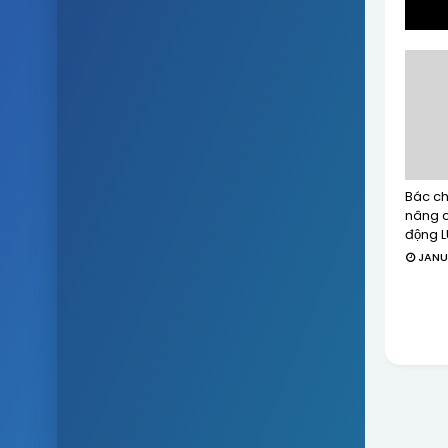
Bác ch
nâng c
động 
JANU