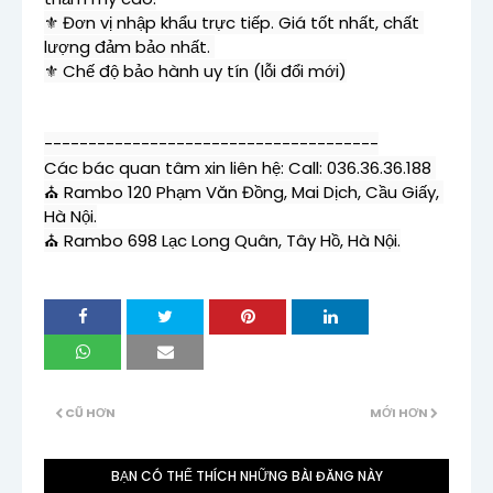
⚜ Đơn vị nhập khẩu trực tiếp. Giá tốt nhất, chất 
lượng đảm bảo nhất. 

⚜ Chế độ bảo hành uy tín (lỗi đổi mới)
--------------------------------------

Các bác quan tâm xin liên hệ: 
Call: 036.36.36.188 
⛪ Rambo 120 Phạm Văn Đồng, Mai Dịch, Cầu Giấy, 
Hà Nội.

CŨ HƠN
MỚI HƠN
BẠN CÓ THỂ THÍCH NHỮNG BÀI ĐĂNG NÀY