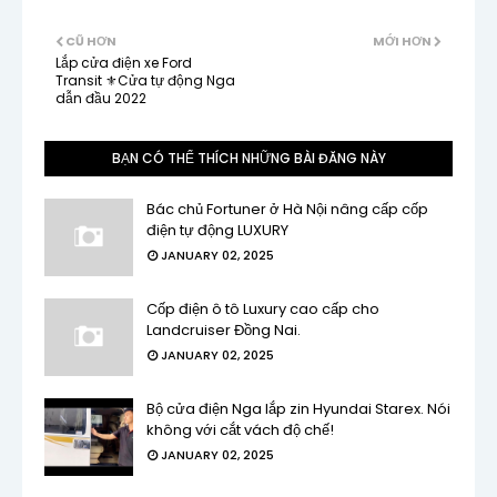
CŨ HƠN
MỚI HƠN
Lắp cửa điện xe Ford
Transit ⚜Cửa tự động Nga
dẫn đầu 2022
BẠN CÓ THỂ THÍCH NHỮNG BÀI ĐĂNG NÀY
Bác chủ Fortuner ở Hà Nội nâng cấp cốp
điện tự động LUXURY
JANUARY 02, 2025
Cốp điện ô tô Luxury cao cấp cho
Landcruiser Đồng Nai.
JANUARY 02, 2025
Bộ cửa điện Nga lắp zin Hyundai Starex. Nói
không với cắt vách độ chế!
JANUARY 02, 2025